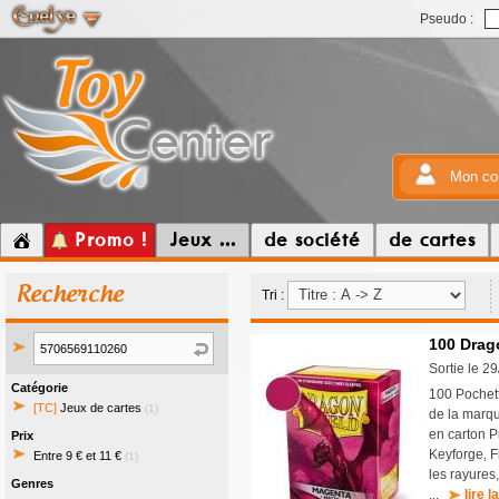
Pseudo :
Mon co
Promo !
Jeux ...
de société
de cartes
Recherche
Tri :
100 Drag
Sortie le 2
Catégorie
100 Pochet
[TC]
Jeux de cartes
(1)
de la marqu
en carton P
Prix
Keyforge, F
Entre 9 € et 11 €
(1)
les rayures
Genres
...
lire l