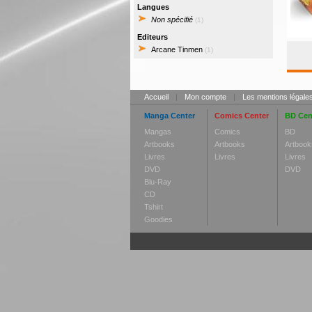
Langues
Non spécifié
(1)
Editeurs
Arcane Tinmen
(1)
Accueil
|
Mon compte
|
Les mentions légale
Manga Center
Comics Center
BD Cen
Mangas
Comics
BD
Artbooks
Artbooks
Artbook
Livres
Livres
Livres
DVD
DVD
Blu-Ray
CD
Tshirt
Goodies