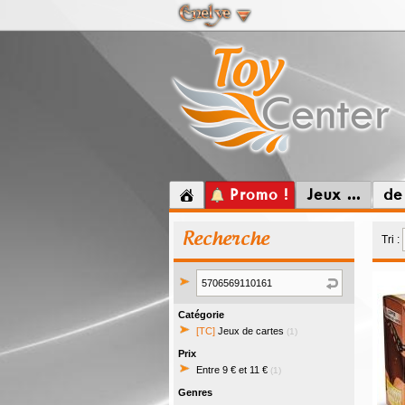
Promo !
Jeux ...
de
Recherche
Tri :
Catégorie
[TC]
Jeux de cartes
(1)
Prix
Entre 9 € et 11 €
(1)
Genres