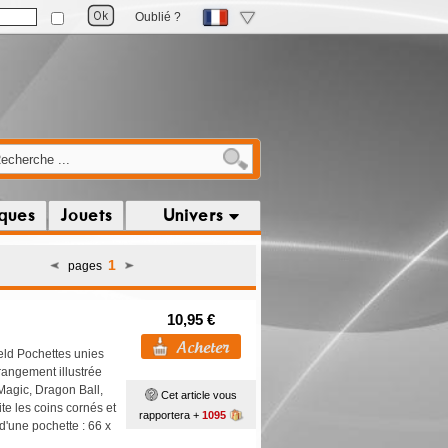
Oublié ?
iques
Jouets
Univers
1
pages
10,95 €
ld Pochettes unies
angement illustrée
(Magic, Dragon Ball,
Cet article vous
te les coins cornés et
rapportera +
1095
d'une pochette : 66 x