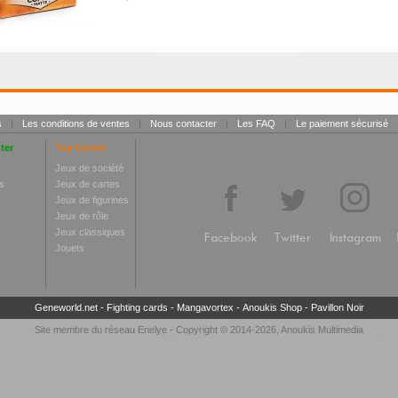
s
|
Les conditions de ventes
|
Nous contacter
|
Les FAQ
|
Le paiement sécurisé
ter
Toy Center
Jeux de société
s
Jeux de cartes
Jeux de figurines
Jeux de rôle
Jeux classiques
Facebook
Twitter
Instagram
Jouets
Geneworld.net
-
Fighting cards
-
Mangavortex
-
Anoukis Shop
-
Pavillon Noir
Site membre du réseau
Enelye
- Copyright © 2014-2026,
Anoukis Multimedia