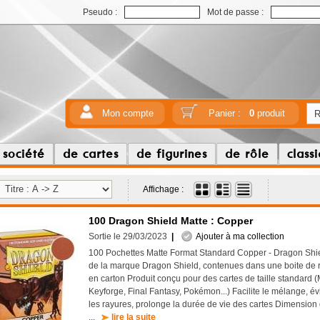
Pseudo :
Mot de passe :
Mon compte
Panier :
0
produit
 société
de cartes
de figurines
de rôle
class
Affichage :
100 Dragon Shield Matte : Copper
Sortie le 29/03/2023
|
Ajouter à ma collection
100 Pochettes Matte Format Standard Copper - Dragon Shie
de la marque Dragon Shield, contenues dans une boite de r
en carton Produit conçu pour des cartes de taille standard 
Keyforge, Final Fantasy, Pokémon...) Facilite le mélange, évi
les rayures, prolonge la durée de vie des cartes Dimension 
...
lire la suite