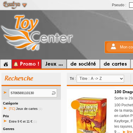
Pseudo :
Mon co
Promo !
Jeux ...
de société
de cartes
Recherche
Tri :
100 Drag
Sortie le 2
Catégorie
100 Pochet
[TC]
Jeux de cartes
(1)
de la marqu
en carton P
Prix
Keyforge, F
Entre 9 € et 11 €
(1)
les rayures
Genres
9 ...
lire