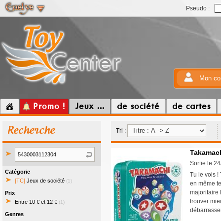
Pseudo :
Mon co
Promo !
Jeux ...
de société
de cartes
Recherche
Tri :
Takamac
Sortie le 2
Catégorie
Tu le vois !
[TC]
Jeux de société
(1)
en même tem
majoritaire
Prix
trouver mie
Entre 10 € et 12 €
(1)
débarrasse
Genres