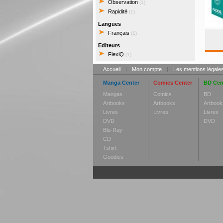
Observation
(1)
Rapidité
(1)
Langues
Français
(1)
Editeurs
FlexiQ
(1)
Accueil
|
Mon compte
|
Les mentions légale
Manga Center
Comics Center
BD Cen
Mangas
Comics
BD
Artbooks
Artbooks
Artbook
Livres
Livres
Livres
DVD
DVD
Blu-Ray
CD
Tshirt
Goodies