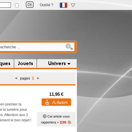
Oublié ?
iques
Jouets
Univers
1
pages
11,95 €
 en premier la
se la lumière pour
es. Attention aux 3
Cet article vous
dement le bon objet !
rapportera +
1195