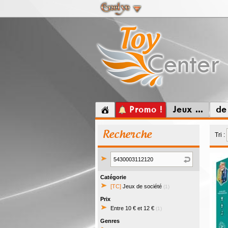
Promo !
Jeux ...
de
Recherche
Tri :
Catégorie
[TC]
Jeux de société
(1)
Prix
Entre 10 € et 12 €
(1)
Genres