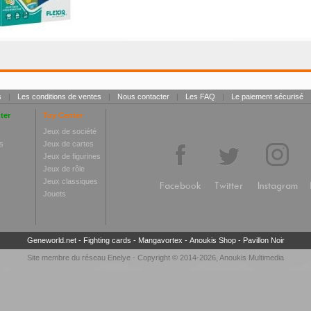
s
|
Les conditions de ventes
|
Nous contacter
|
Les FAQ
|
Le paiement sécurisé
ter
Toy Center
Jeux de société
s
Jeux de cartes
Jeux de figurines
Jeux de rôle
Jeux classiques
Facebook
Twitter
Instagram
Jouets
Geneworld.net
-
Fighting cards
-
Mangavortex
-
Anoukis Shop
-
Pavillon Noir
Site membre du réseau
Enelye
- Copyright © 2014-2026,
Anoukis Multimedia