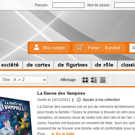
Pseudo :
Mot de passe :
Mon compte
Panier :
0
produit
 société
de cartes
de figurines
de rôle
class
Affichage :
La Danse des Vampires
Sortie le 16/12/2021
|
Ajouter à ma collection
La Danse des vampires est un jeu de mémoire terriblement 
pour toute la famille ! Soyez le premier à trouver un abri p
vampires, et assurez-vous de rester loin des rats et de l'ail !
coins, l'aurore est toujours un moment de folie : tous les vam
essaient de se trouver une tombe vide et confortable pour p
Pour ...
lire la suite