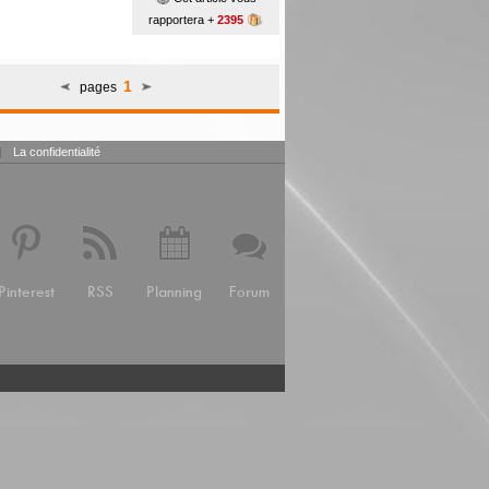
rapportera +
2395
1
pages
|
La confidentialité
Pinterest
RSS
Planning
Forum