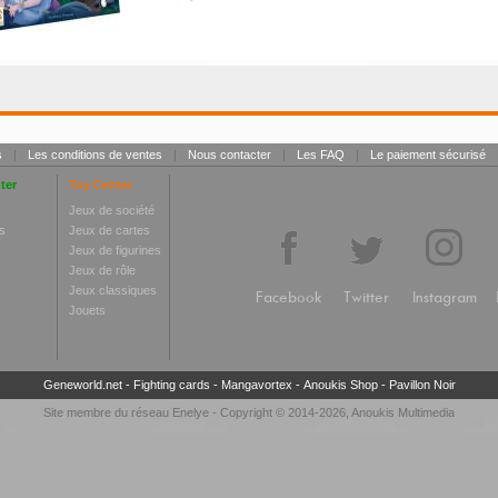
s
|
Les conditions de ventes
|
Nous contacter
|
Les FAQ
|
Le paiement sécurisé
ter
Toy Center
Jeux de société
s
Jeux de cartes
Jeux de figurines
Jeux de rôle
Jeux classiques
Facebook
Twitter
Instagram
Jouets
Geneworld.net
-
Fighting cards
-
Mangavortex
-
Anoukis Shop
-
Pavillon Noir
Site membre du réseau
Enelye
- Copyright © 2014-2026,
Anoukis Multimedia