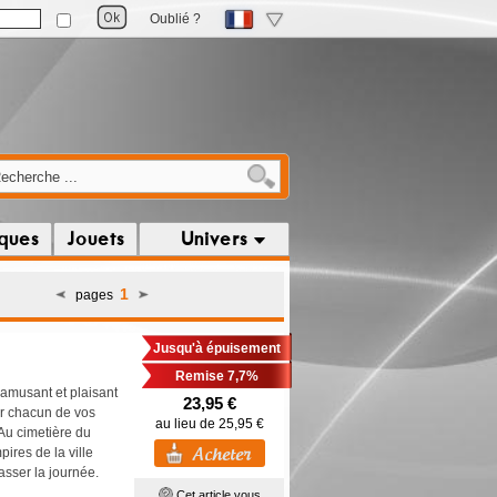
Oublié ?
iques
Jouets
Univers
1
pages
Jusqu'à épuisement
Remise 7,7%
amusant et plaisant
23,95 €
our chacun de vos
au lieu de 25,95 €
 Au cimetière du
pires de la ville
asser la journée.
Cet article vous