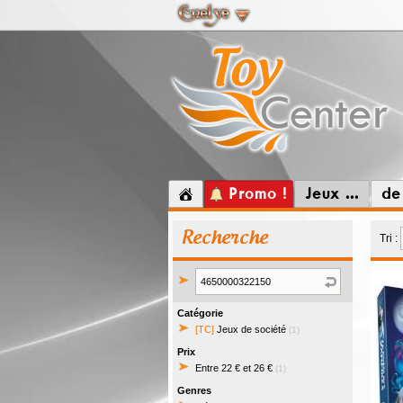
Promo !
Jeux ...
de
Recherche
Tri :
Catégorie
[TC]
Jeux de société
(1)
Prix
Entre 22 € et 26 €
(1)
Genres