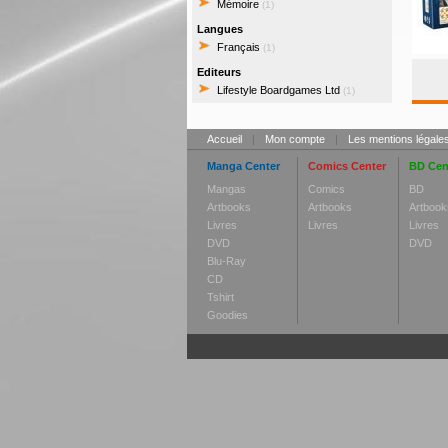
Mémoire
(1)
Langues
Français
(1)
Editeurs
Lifestyle Boardgames Ltd
(1)
Accueil
|
Mon compte
|
Les mentions légale
Manga Center
Comics Center
BD Cen
Mangas
Comics
BD
Artbooks
Artbooks
Artbook
Livres
Livres
Livres
DVD
DVD
Blu-Ray
CD
Tshirt
Goodies