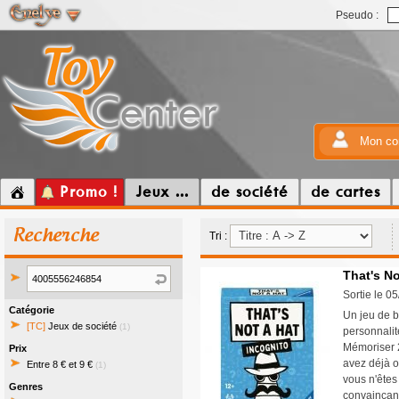
Pseudo :
Mon co
Promo !
Jeux ...
de société
de cartes
Recherche
Tri :
That's No
Sortie le 0
Catégorie
Un jeu de b
[TC]
Jeux de société
(1)
personnalit
Mémoriser 2
Prix
avez déjà o
Entre 8 € et 9 €
(1)
vous n'êtes
Genres
convaincant