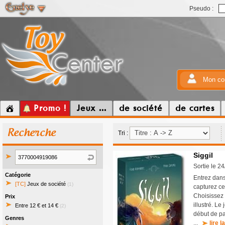
Pseudo :
Mon co
Promo !
Jeux ...
de société
de cartes
Recherche
Tri :
Siggil
Sortie le 2
Catégorie
Entrez dans
[TC]
Jeux de société
(1)
capturez ce
Choisissez 
Prix
illustré. Le
Entre 12 € et 14 €
(2)
début de pa
Genres
...
lire l