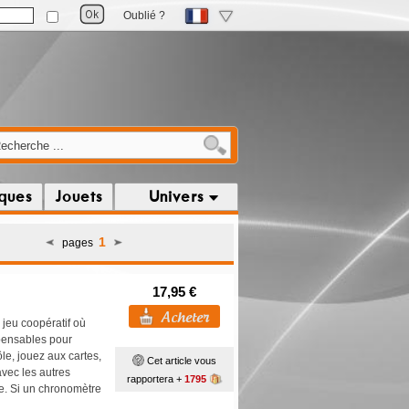
Oublié ?
iques
Jouets
Univers
1
pages
17,95 €
 jeu coopératif où
spensables pour
ôle, jouez aux cartes,
Cet article vous
vec les autres
rapportera +
1795
e. Si un chronomètre