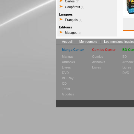
Cartes
(1)
Coopératif
(1)
Langues
Français
(1)
Editeurs
Matagot
(1)
Accueil
|
Mon compte
|
Les mentions légale
Manga Center
Comics Center
BD Cen
Mangas
Comics
BD
Artbooks
Artbooks
Artbook
Livres
Livres
Livres
DVD
DVD
Blu-Ray
CD
Tshirt
Goodies