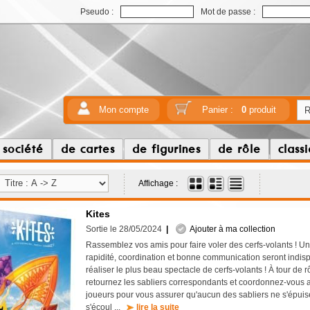
Pseudo :
Mot de passe :
Mon compte
Panier :
0
produit
 société
de cartes
de figurines
de rôle
class
Affichage :
Kites
Sortie le 28/05/2024
|
Ajouter à ma collection
Rassemblez vos amis pour faire voler des cerfs-volants ! Un
rapidité, coordination et bonne communication seront indi
réaliser le plus beau spectacle de cerfs-volants ! À tour de r
retournez les sabliers correspondants et coordonnez-vous a
joueurs pour vous assurer qu'aucun des sabliers ne s'épuis
s'écoul ...
lire la suite