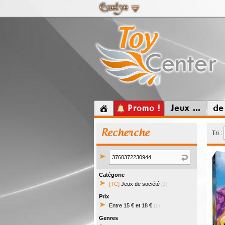
Promo !
Jeux ...
de
Recherche
Tri :
Catégorie
[TC]
Jeux de société
(1)
Prix
Entre 15 € et 18 €
(1)
Genres