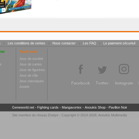
s
|
Les conditions de ventes
|
Nous contacter
|
Les FAQ
|
Le paiement sécurisé
ter
Toy Center
Jeux de société
s
Jeux de cartes
Jeux de figurines
Jeux de rôle
Jeux classiques
Facebook
Twitter
Instagram
Jouets
Geneworld.net
-
Fighting cards
-
Mangavortex
-
Anoukis Shop
-
Pavillon Noir
Site membre du réseau
Enelye
- Copyright © 2014-2026,
Anoukis Multimedia