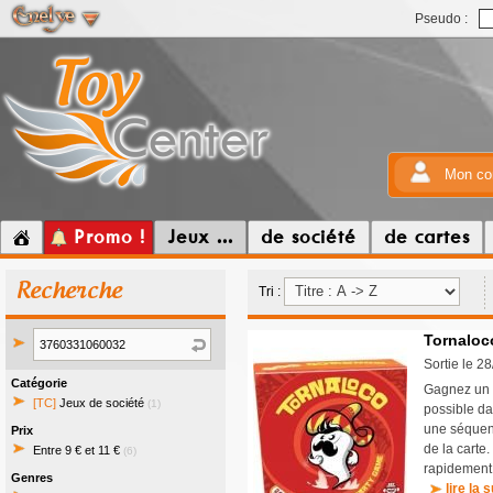
Pseudo :
Mon co
Promo !
Jeux ...
de société
de cartes
Recherche
Tri :
Tornaloc
Sortie le 2
Catégorie
Gagnez un m
[TC]
Jeux de société
(1)
possible da
une séquenc
Prix
de la carte
Entre 9 € et 11 €
(6)
rapidement 
Genres
lire la s