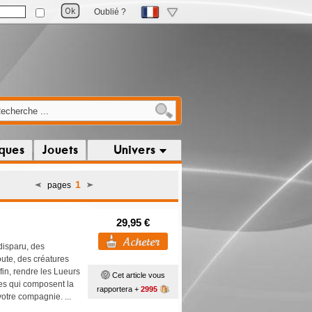
Oublié ?
iques
Jouets
Univers
1
pages
29,95 €
disparu, des
oute, des créatures
nfin, rendre les Lueurs
Cet article vous
ées qui composent la
rapportera +
2995
votre compagnie. ...