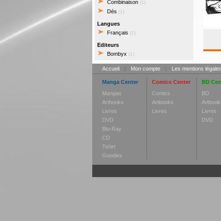
Combinaison
(1)
Dés
(1)
Langues
Français
(1)
Editeurs
Bombyx
(1)
Accueil
|
Mon compte
|
Les mentions légale
Manga Center
Comics Center
BD Cen
Mangas
Comics
BD
Artbooks
Artbooks
Artbook
Livres
Livres
Livres
DVD
DVD
Blu-Ray
CD
Tshirt
Goodies