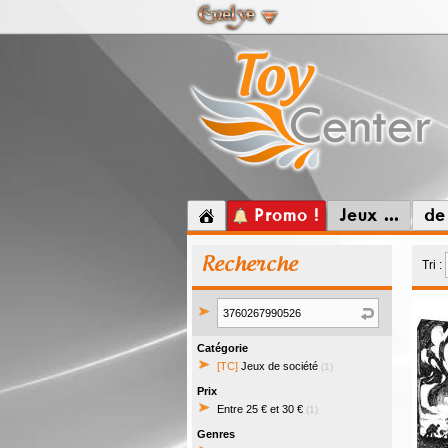
Promo !
Jeux ...
de
Recherche
Tri :
Catégorie
[TC]
Jeux de société
(1)
Prix
Entre 25 € et 30 €
(1)
Genres