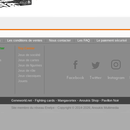
s
|
Les conditions de ventes
|
Nous contacter
|
Les FAQ
|
Le paiement sécurisé
ter
Toy Center
Jeux de société
s
Jeux de cartes
Jeux de figurines
Jeux de rôle
Jeux classiques
Facebook
Twitter
Instagram
Jouets
Geneworld.net
-
Fighting cards
-
Mangavortex
-
Anoukis Shop
-
Pavillon Noir
Site membre du réseau
Enelye
- Copyright © 2014-2026,
Anoukis Multimedia