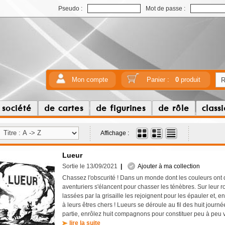
Pseudo :
Mot de passe :
Mon compte
Panier :
0
produit
 société
de cartes
de figurines
de rôle
class
Affichage :
Lueur
Sortie le 13/09/2021
|
Ajouter à ma collection
Chassez l'obscurité ! Dans un monde dont les couleurs ont 
aventuriers s'élancent pour chasser les ténèbres. Sur leur r
lassées par la grisaille les rejoignent pour les épauler et, e
à leurs êtres chers ! Lueurs se déroule au fil des huit journ
partie, enrôlez huit compagnons pour constituer peu à peu 
lire la suite