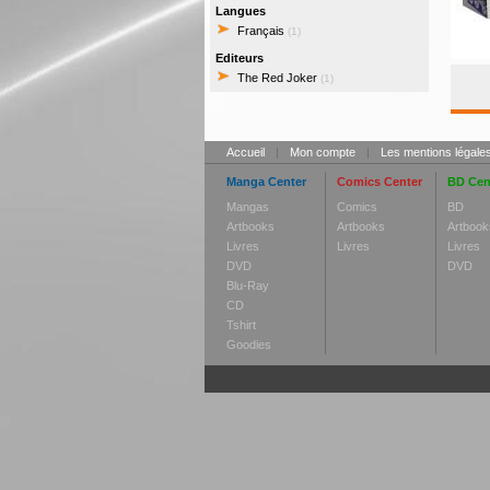
Langues
Français
(1)
Editeurs
The Red Joker
(1)
Accueil
|
Mon compte
|
Les mentions légale
Manga Center
Comics Center
BD Cen
Mangas
Comics
BD
Artbooks
Artbooks
Artbook
Livres
Livres
Livres
DVD
DVD
Blu-Ray
CD
Tshirt
Goodies