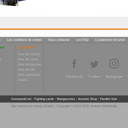
s
|
Les conditions de ventes
|
Nous contacter
|
Les FAQ
|
Le paiement sécurisé
ter
Toy Center
Jeux de société
s
Jeux de cartes
Jeux de figurines
Jeux de rôle
Jeux classiques
Facebook
Twitter
Instagram
Jouets
Geneworld.net
-
Fighting cards
-
Mangavortex
-
Anoukis Shop
-
Pavillon Noir
Site membre du réseau
Enelye
- Copyright © 2014-2026,
Anoukis Multimedia