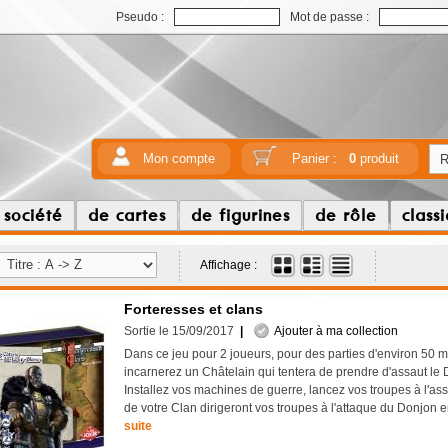
Pseudo :
Mot de passe :
Mon compte
Panier :
0
produit
 société
de cartes
de figurines
de rôle
class
Affichage :
Forteresses et clans
Sortie le 15/09/2017
|
Ajouter à ma collection
Dans ce jeu pour 2 joueurs, pour des parties d'environ 50 m
incarnerez un Châtelain qui tentera de prendre d'assaut le
Installez vos machines de guerre, lancez vos troupes à l'as
de votre Clan dirigeront vos troupes à l'attaque du Donjon
suite