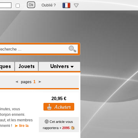
Oublié ?
iques
Jouets
Univers
1
pages
20,95 €
inutes, vous
 Donjon ennemi.
saut, et les membres
Cet article vous
 ennemi !
lire la
rapportera +
2095