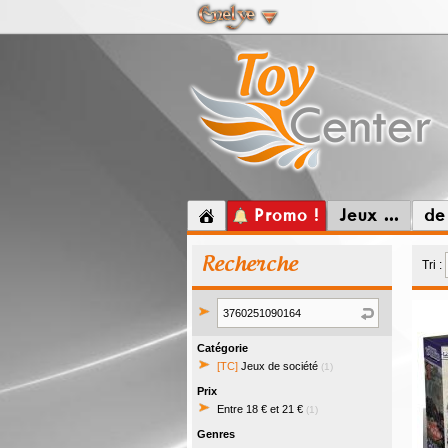
Promo !
Jeux ...
de
Recherche
Tri :
Catégorie
[TC]
Jeux de société
(1)
Prix
Entre 18 € et 21 €
(1)
Genres