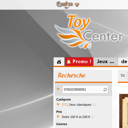
Promo !
Jeux ...
de
Recherche
Tri :
Catégorie
[TC]
Jeux classiques
(1)
Prix
Entre 192 € et 230 €
(1)
Genres