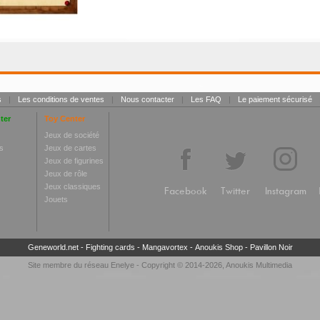
s
|
Les conditions de ventes
|
Nous contacter
|
Les FAQ
|
Le paiement sécurisé
ter
Toy Center
Jeux de société
s
Jeux de cartes
Jeux de figurines
Jeux de rôle
Jeux classiques
Facebook
Twitter
Instagram
Jouets
Geneworld.net
-
Fighting cards
-
Mangavortex
-
Anoukis Shop
-
Pavillon Noir
Site membre du réseau
Enelye
- Copyright © 2014-2026,
Anoukis Multimedia