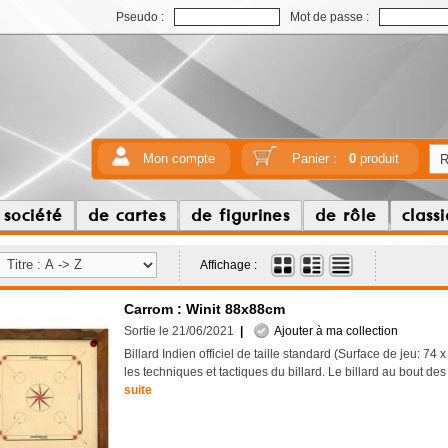
Pseudo :
Mot de passe :
Mon compte
Panier :
0
produit
 société
de cartes
de figurines
de rôle
class
Affichage :
Carrom : Winit 88x88cm
Sortie le 21/06/2021
|
Ajouter à ma collection
Billard Indien officiel de taille standard (Surface de jeu: 74
les techniques et tactiques du billard. Le billard au bout de
suite