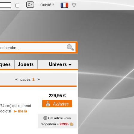
Oublié ?
iques
Jouets
Univers
1
pages
229,95 €
 x 74 cm) qui reprend
s doigts!
lire la
Cet article vous
rapportera +
22995