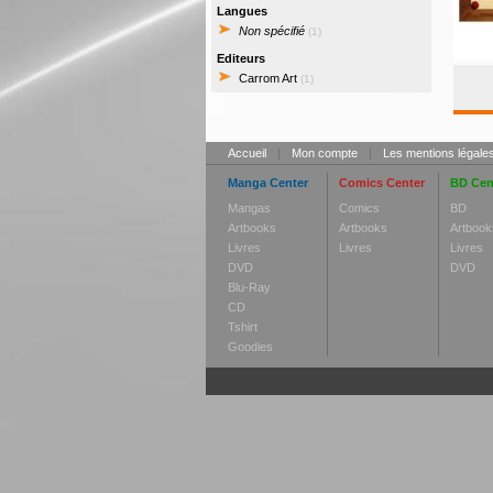
Langues
Non spécifié
(1)
Editeurs
Carrom Art
(1)
Accueil
|
Mon compte
|
Les mentions légale
Manga Center
Comics Center
BD Cen
Mangas
Comics
BD
Artbooks
Artbooks
Artbook
Livres
Livres
Livres
DVD
DVD
Blu-Ray
CD
Tshirt
Goodies