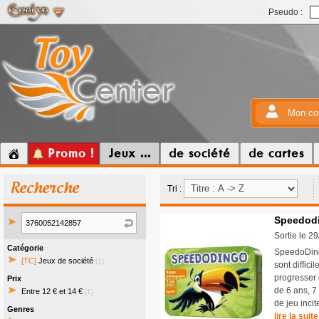
Pseudo :
Mon co
Promo !
Jeux ...
de société
de cartes
Recherche
Tri :
Speedod
Sortie le 2
Catégorie
SpeedoDingo
[TC]
Jeux de société
(1)
sont diffici
progresser 
Prix
de 6 ans, 7
Entre 12 € et 14 €
(1)
de jeu incit
Genres
lire la suite