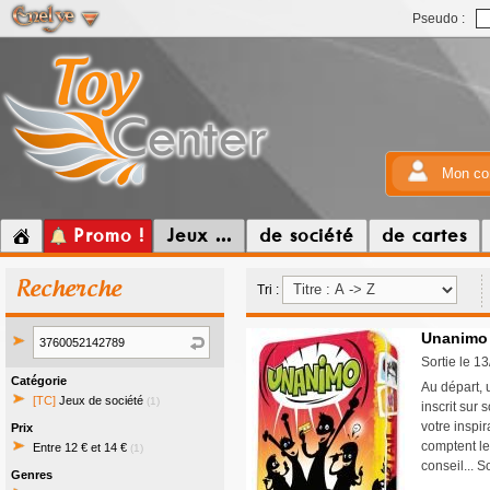
Pseudo :
Mon co
Promo !
Jeux ...
de société
de cartes
Recherche
Tri :
Unanimo
Sortie le 1
Catégorie
Au départ, 
[TC]
Jeux de société
(1)
inscrit sur 
votre inspi
Prix
comptent le
Entre 12 € et 14 €
(1)
conseil...
Genres