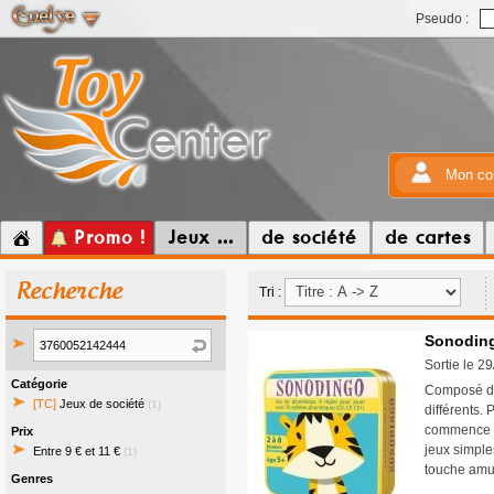
Pseudo :
Mon co
Promo !
Jeux ...
de société
de cartes
Recherche
Tri :
Sonodin
Sortie le 2
Catégorie
Composé de 
[TC]
Jeux de société
(1)
différents.
commence pa
Prix
jeux simples
Entre 9 € et 11 €
(1)
touche amu
Genres