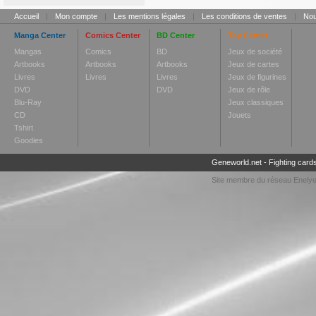
Accueil
|
Mon compte
|
Les mentions légales
|
Les conditions de ventes
|
Nou
Manga Center
Comics Center
BD Center
Toy Center
Mangas
Comics
BD
Jeux de société
Artbooks
Artbooks
Artbooks
Jeux de cartes
Livres
Livres
Livres
Jeux de figurines
DVD
DVD
Jeux de rôle
Blu-Ray
Jeux classiques
CD
Jouets
Tshirt
Goodies
Geneworld.net
-
Fighting card
Site membre du réseau
Enely