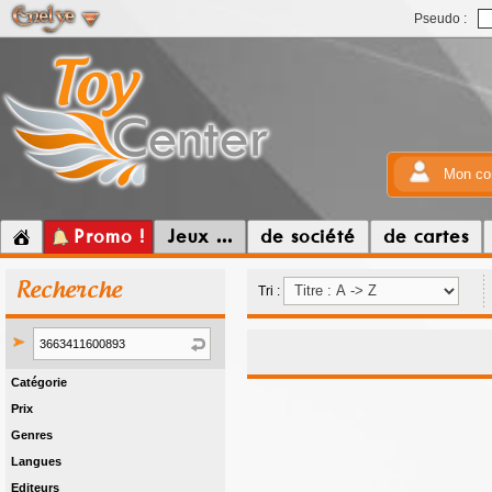
Pseudo :
Mon co
Promo !
Jeux ...
de société
de cartes
Recherche
Tri :
Catégorie
Prix
Genres
Langues
Editeurs