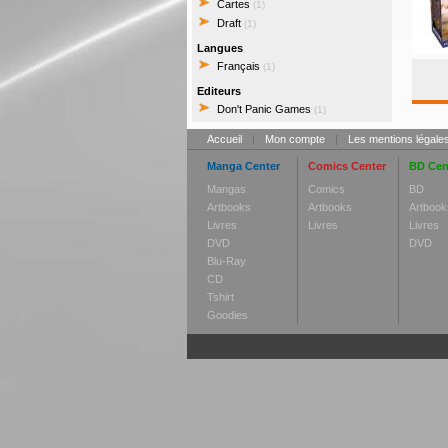
Cartes
(1)
Draft
(1)
Langues
Français
(1)
Editeurs
Don't Panic Games
(1)
Accueil
|
Mon compte
|
Les mentions légale
Manga Center
Comics Center
BD Cen
Mangas
Comics
BD
Artbooks
Artbooks
Artbook
Livres
Livres
Livres
DVD
DVD
Blu-Ray
CD
Tshirt
Goodies