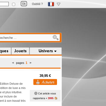
Oublié ?
iques
Jouets
Univers
1
pages
39,95 €
Edition Deluxe de
dition de luxe a mis
et plus intuitive.
Cet article vous
ur inclure de
rapportera +
3995
nt à son travail très