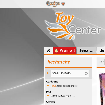
Promo !
Jeux ...
de
Recherche
Tri :
Catégorie
[TC]
Jeux de société
(1)
Prix
Entre 33 € et 40 €
(1)
Genres