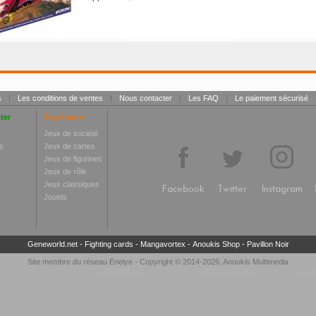
s
|
Les conditions de ventes
|
Nous contacter
|
Les FAQ
|
Le paiement sécurisé
ter
Toy Center
Jeux de société
s
Jeux de cartes
Jeux de figurines
Jeux de rôle
Jeux classiques
Facebook
Twitter
Instagram
Jouets
Geneworld.net
-
Fighting cards
-
Mangavortex
-
Anoukis Shop
-
Pavillon Noir
Site membre du réseau
Enelye
- Copyright © 2014-2026,
Anoukis Multimedia