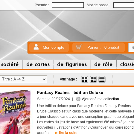
Pseudo :
Mot de passe :
Mon compte
Panier :
0
produit
 société
de cartes
de figurines
de rôle
class
Affichage :
Fantasy Realms - édition Deluxe
Sortie le 29/07/2024
|
Ajouter à ma collection
Une édition deluxe pour Fantasy Realms Fantasy Realms - 
Bruce Glassco est un classique moderne, et cette nouvelle é
à jour chaque carte avec une conception graphique élégante 
Les cartes du jeu de base ont également été mises à jour po
nouvelles illustrations d'Anthony Cournoyer, qui corresponde
appréc ...
lire la suite