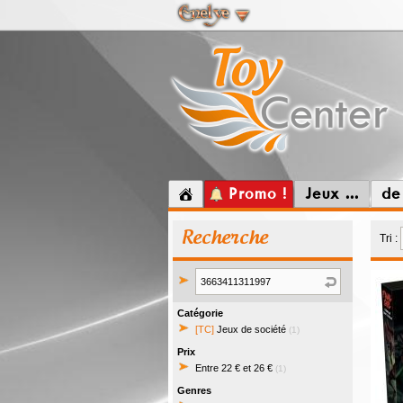
Promo !
Jeux ...
de
Recherche
Tri :
Catégorie
[TC]
Jeux de société
(1)
Prix
Entre 22 € et 26 €
(1)
Genres