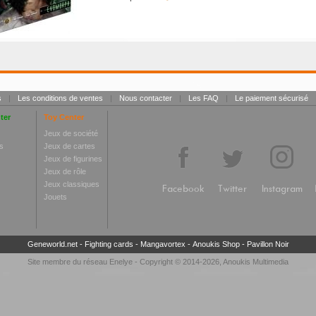
s
|
Les conditions de ventes
|
Nous contacter
|
Les FAQ
|
Le paiement sécurisé
ter
Toy Center
Jeux de société
s
Jeux de cartes
Jeux de figurines
Jeux de rôle
Jeux classiques
Facebook
Twitter
Instagram
Jouets
Geneworld.net
-
Fighting cards
-
Mangavortex
-
Anoukis Shop
-
Pavillon Noir
Site membre du réseau
Enelye
- Copyright © 2014-2026,
Anoukis Multimedia