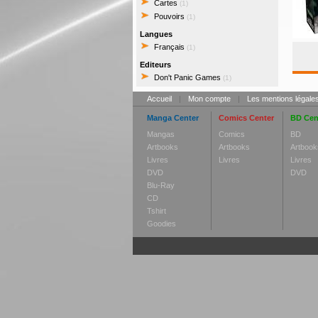
Cartes
(1)
Pouvoirs
(1)
Langues
Français
(1)
Editeurs
Don't Panic Games
(1)
Accueil
|
Mon compte
|
Les mentions légale
Manga Center
Comics Center
BD Cen
Mangas
Comics
BD
Artbooks
Artbooks
Artbook
Livres
Livres
Livres
DVD
DVD
Blu-Ray
CD
Tshirt
Goodies