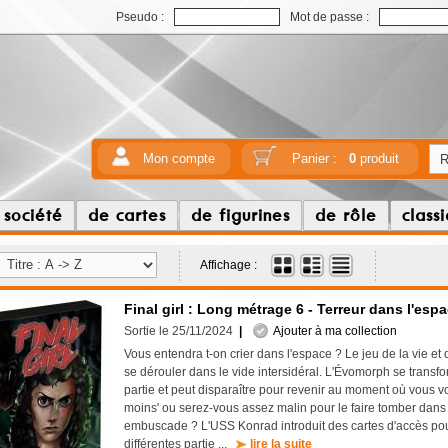
Pseudo :
Mot de passe :
Mon compte
Panier :
0
produit
 société
de cartes
de figurines
de rôle
class
Affichage :
Final girl : Long métrage 6 - Terreur dans l'esp
Sortie le 25/11/2024
|
Ajouter à ma collection
Vous entendra t-on crier dans l'espace ? Le jeu de la vie e
se dérouler dans le vide intersidéral. L'Évomorph se transfor
partie et peut disparaître pour revenir au moment où vous v
moins' ou serez-vous assez malin pour le faire tomber dans
embuscade ? L'USS Konrad introduit des cartes d'accès po
différentes partie ...
lire la suite