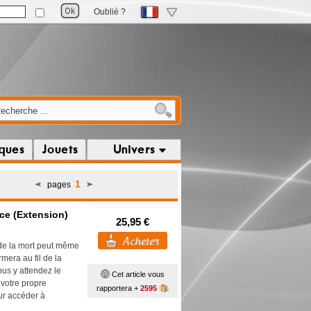
Oublié ?
iques
Jouets
Univers
1
pages
ace (Extension)
25,95 €
t de la mort peut même
mera au fil de la
ous y attendez le
Cet article vous
 votre propre
rapportera +
2595
ur accéder à