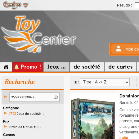
Pseudo :
Mon co
Promo !
Jeux ...
de société
de cartes
Recherche
Tri :
Dominion
Sortie le 0
Catégorie
Comme vos 
[TC]
Jeux de société
(1)
royaume rem
parents, vo
Prix
plus grand 
Entre 33 € et 40 €
(1)
verdoyants.
Genres
suite