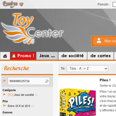
Pseudo :
Mon co
Promo !
Jeux ...
de société
de cartes
Recherche
Tri :
Piles !
Sortie le 1
Catégorie
Piles ! un j
[TC]
Jeux de société
(1)
votre bazar,
c'est chacun
Prix
et de rapid
Entre 15 € et 18 €
(1)
y affrontez
Genres