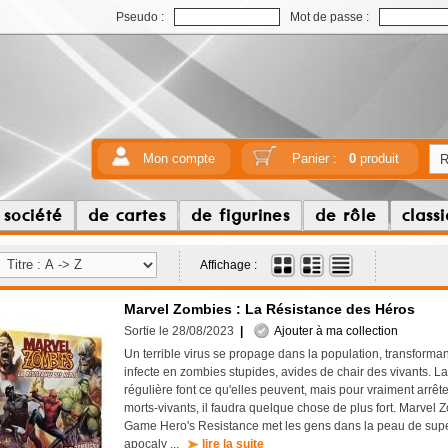
Pseudo :
Mot de passe :
Mon compte
Panier :
0
produit
 société
de cartes
de figurines
de rôle
class
Affichage :
Marvel Zombies : La Résistance des Héros
Sortie le 28/08/2023
|
Ajouter à ma collection
Un terrible virus se propage dans la population, transforman
infecte en zombies stupides, avides de chair des vivants. La
régulière font ce qu'elles peuvent, mais pour vraiment arrêt
morts-vivants, il faudra quelque chose de plus fort. Marvel
Game Hero's Resistance met les gens dans la peau de supe
apocaly ...
lire la suite