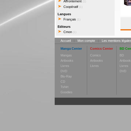
Affrontement
(1)
Coopératif
(1)
Langues
Français
(1)
Editeurs
Cmon
(1)
Accueil
|
Mon compte
|
Les mentions légale
Manga Center
Comics Center
BD Cen
Mangas
Comics
BD
Artbooks
Artbooks
Artbook
Livres
Livres
Livres
DVD
DVD
Blu-Ray
CD
Tshirt
Goodies