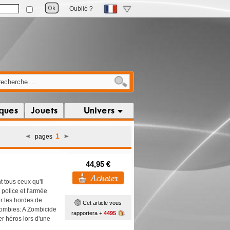
Oublié ?
iques
Jouets
Univers
1
pages
44,95 €
t tous ceux qu'il
 police et l'armée
er les hordes de
Cet article vous
 Zombies: A Zombicide
rapportera +
4495
r héros lors d'une