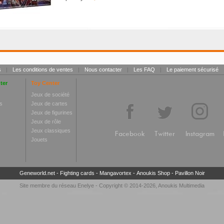
s
|
Les conditions de ventes
|
Nous contacter
|
Les FAQ
|
Le paiement sécurisé
ter
Toy Center
Jeux de société
s
Jeux de cartes
Jeux de figurines
Jeux de rôle
Jeux classiques
Facebook
Twitter
Instagram
Jouets
Geneworld.net
-
Fighting cards
-
Mangavortex
-
Anoukis Shop
-
Pavillon Noir
Site membre du réseau
Enelye
- Copyright © 2014-2026,
Anoukis Multimedia