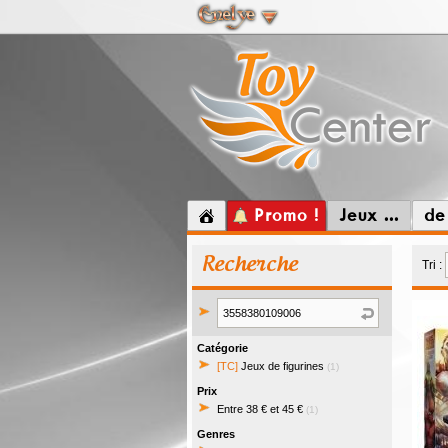
Promo !
Jeux ...
de
Recherche
Tri :
Catégorie
[TC]
Jeux de figurines
(1)
Prix
Entre 38 € et 45 €
(1)
Genres