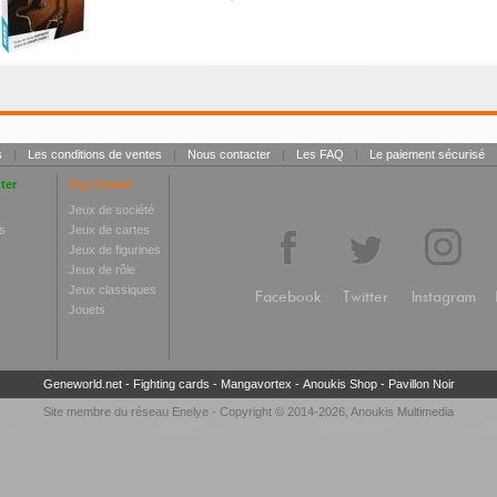
s
|
Les conditions de ventes
|
Nous contacter
|
Les FAQ
|
Le paiement sécurisé
ter
Toy Center
Jeux de société
s
Jeux de cartes
Jeux de figurines
Jeux de rôle
Jeux classiques
Facebook
Twitter
Instagram
Jouets
Geneworld.net
-
Fighting cards
-
Mangavortex
-
Anoukis Shop
-
Pavillon Noir
Site membre du réseau
Enelye
- Copyright © 2014-2026,
Anoukis Multimedia