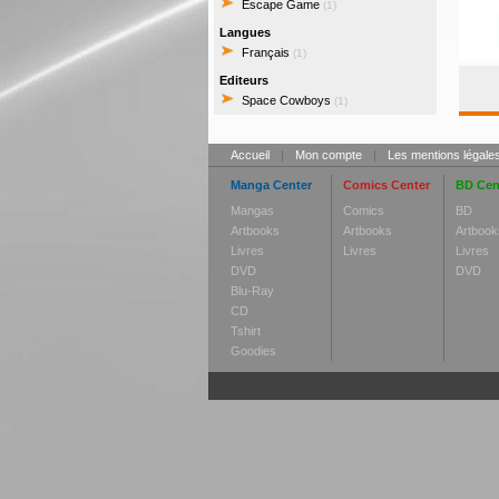
Escape Game
(1)
Langues
Français
(1)
Editeurs
Space Cowboys
(1)
Accueil
|
Mon compte
|
Les mentions légale
Manga Center
Comics Center
BD Cen
Mangas
Comics
BD
Artbooks
Artbooks
Artbook
Livres
Livres
Livres
DVD
DVD
Blu-Ray
CD
Tshirt
Goodies