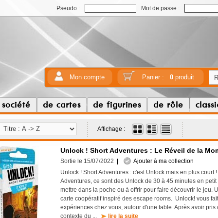
Pseudo :
Mot de passe :
Mon compte
Panier :
0
produit
 société
de cartes
de figurines
de rôle
class
Affichage :
Unlock ! Short Adventures : Le Réveil de la Mo
Sortie le 15/07/2022
|
Ajouter à ma collection
Unlock ! Short Adventures : c'est Unlock mais en plus court 
Adventures, ce sont des Unlock de 30 à 45 minutes en petit 
mettre dans la poche ou à offrir pour faire découvrir le jeu. 
carte coopératif inspiré des escape rooms. Unlock! vous fait
expériences chez vous, autour d'une table. Après avoir pri
contexte du ...
lire la suite