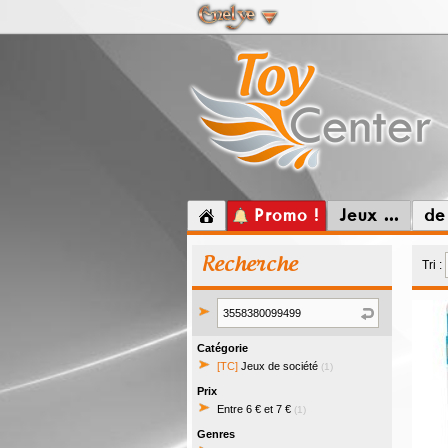
Promo !
Jeux ...
de
Recherche
Tri :
Catégorie
[TC]
Jeux de société
(1)
Prix
Entre 6 € et 7 €
(1)
Genres