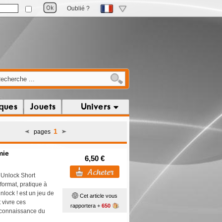
Oublié ?
iques
Jouets
Univers
1
pages
mie
6,50 €
! Unlock Short
format, pratique à
Unlock ! est un jeu de
Cet article vous
 vivre ces
rapportera +
650
s connaissance du