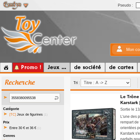
Pseudo :
Mon co
Promo !
Jeux ...
de société
de cartes
Recherche
Tri :
Le Trône 
Karstark 
Catégorie
Sortie le 1
[TC]
Jeux de figurines
(1)
L'une des p
rempart de 
Prix
orientées p
Entre 30 € et 36 €
(1)
Karstark s'
Genres
parfaits pou