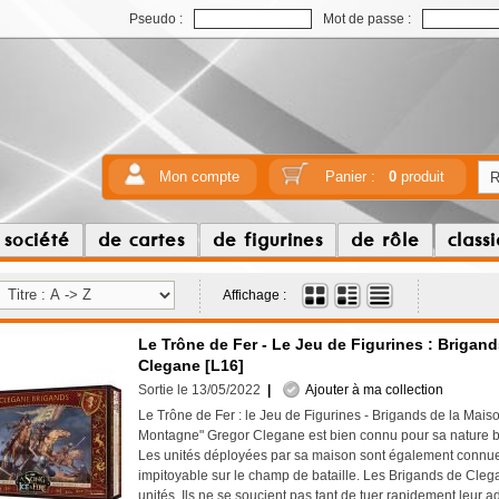
Pseudo :
Mot de passe :
Mon compte
Panier :
0
produit
 société
de cartes
de figurines
de rôle
class
Affichage :
Le Trône de Fer - Le Jeu de Figurines : Brigan
Clegane [L16]
Sortie le 13/05/2022
|
Ajouter à ma collection
Le Trône de Fer : le Jeu de Figurines - Brigands de la Mai
Montagne" Gregor Clegane est bien connu pour sa nature b
Les unités déployées par sa maison sont également connue
impitoyable sur le champ de bataille. Les Brigands de Cleg
unités. Ils ne se soucient pas tant de tuer rapidement leur a