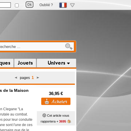
Oublié ?
iques
Jouets
Univers
1
pages
ds de la Maison
36,95 €
son Clegane "La
rutale au combat.
Cet article vous
s pour leur conduite
rapportera +
3695
ane sont l'une de ces
dversaire que de le