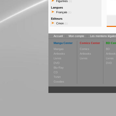
Figurines
(1)
Langues
Français
(1)
Editeurs
Cmon
(1)
Accueil
|
Mon compte
|
Les mentions légale
Manga Center
Comics Center
BD Cen
Mangas
Comics
BD
Artbooks
Artbooks
Artbook
Livres
Livres
Livres
DVD
DVD
Blu-Ray
CD
Tshirt
Goodies