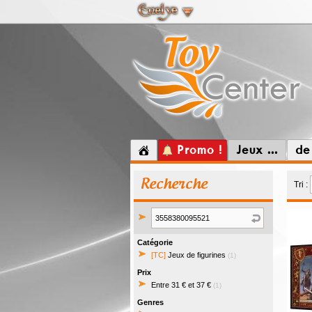
Promo !
Jeux ...
de
Recherche
Tri :
Catégorie
[TC]
Jeux de figurines
(1)
Prix
Entre 31 € et 37 €
(1)
Genres