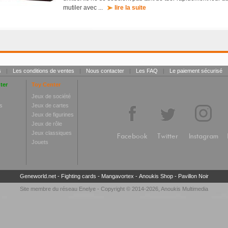
mutiler avec ...
lire la suite
s
|
Les conditions de ventes
|
Nous contacter
|
Les FAQ
|
Le paiement sécurisé
ter
Toy Center
Jeux de société
s
Jeux de cartes
Jeux de figurines
Jeux de rôle
Jeux classiques
Facebook
Twitter
Instagram
Jouets
Geneworld.net
-
Fighting cards
-
Mangavortex
-
Anoukis Shop
-
Pavillon Noir
Site membre du réseau
Enelye
- Copyright © 2014-2026,
Anoukis Multimedia