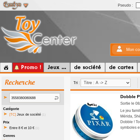
Pseudo :
Mon co
Promo !
Jeux ...
de société
de cartes
Recherche
Tri :
Dobble P
Sortie le 0
Catégorie
Le jeu fami
[TC]
Jeux de société
(1)
Mérida, Shé
Dobble ! To
Prix
symboles e
Entre 8 € et 10 €
(1)
Genres