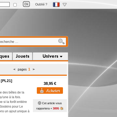
Oublié ?
iques
Jouets
Univers
1
pages
 [PL21]
38,95 €
e des bêtes de la
u'une à la fois.
 si la forêt entière
Cet article vous
Sixskins pour Le
rapportera +
3895
ons un ajout unique à