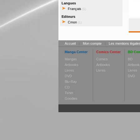
Langues
Français
(1)
Editeurs
Cmon
(1)
Accueil
|
Mon compte
|
Les mentions légale
Manga Center
Comics Center
BD Cen
Mangas
Comics
BD
Artbooks
Artbooks
Artbook
Livres
Livres
Livres
DVD
DVD
Blu-Ray
CD
Tshirt
Goodies