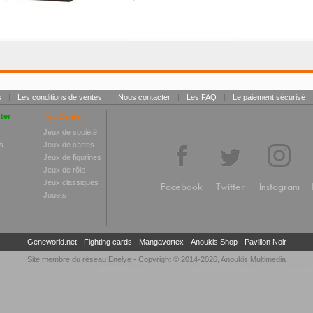
s
|
Les conditions de ventes
|
Nous contacter
|
Les FAQ
|
Le paiement sécurisé
ter
Toy Center
Jeux de société
s
Jeux de cartes
Jeux de figurines
Jeux de rôle
Jeux classiques
Facebook
Twitter
Instagram
Jouets
Geneworld.net
-
Fighting cards
-
Mangavortex
-
Anoukis Shop
-
Pavillon Noir
Site membre du réseau
Enelye
- Copyright © 2014-2026,
Anoukis Multimedia