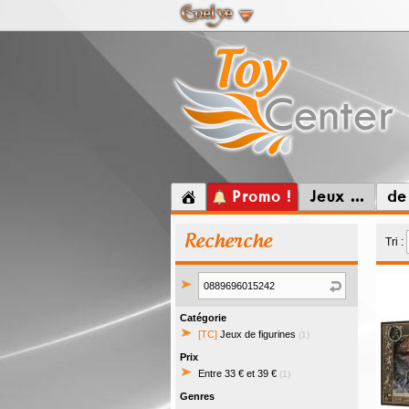
Promo !
Jeux ...
de
Recherche
Tri :
Catégorie
[TC]
Jeux de figurines
(1)
Prix
Entre 33 € et 39 €
(1)
Genres