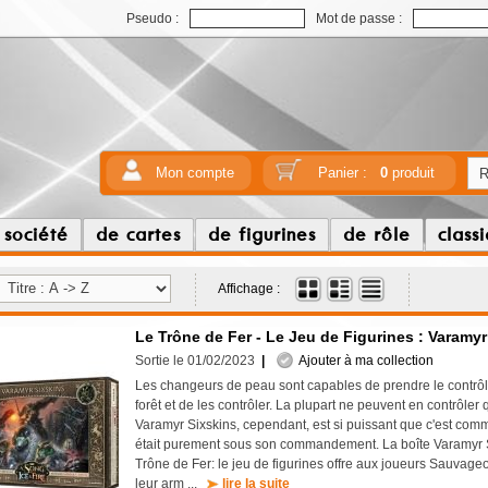
Pseudo :
Mot de passe :
Mon compte
Panier :
0
produit
 société
de cartes
de figurines
de rôle
class
Affichage :
Le Trône de Fer - Le Jeu de Figurines : Varamyr
Sortie le 01/02/2023
|
Ajouter à ma collection
Les changeurs de peau sont capables de prendre le contrôl
forêt et de les contrôler. La plupart ne peuvent en contrôler q
Varamyr Sixskins, cependant, est si puissant que c'est comme
était purement sous son commandement. La boîte Varamyr 
Trône de Fer: le jeu de figurines offre aux joueurs Sauvage
leur arm ...
lire la suite