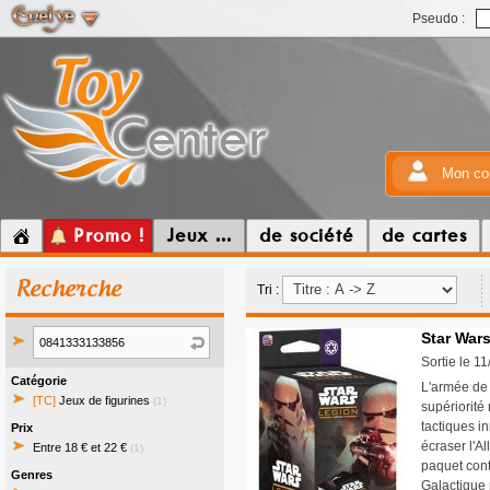
Pseudo :
Mon co
Promo !
Jeux ...
de société
de cartes
Recherche
Tri :
Star Wars
Sortie le 1
Catégorie
L'armée de 
[TC]
Jeux de figurines
(1)
supériorité
tactiques i
Prix
écraser l'Al
Entre 18 € et 22 €
(1)
paquet cont
Genres
Galactique 