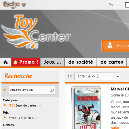
Pseudo :
Mon co
Promo !
Jeux ...
de société
de cartes
Recherche
Tri :
Marvel C
Sortie le 1
Catégorie
Oh oui, nous
[TC]
Jeux de cartes
(1)
merveilleux
mur est enf
Prix
un pack de 
Entre 17 € et 20 €
(1)
des risques
Genres
suite