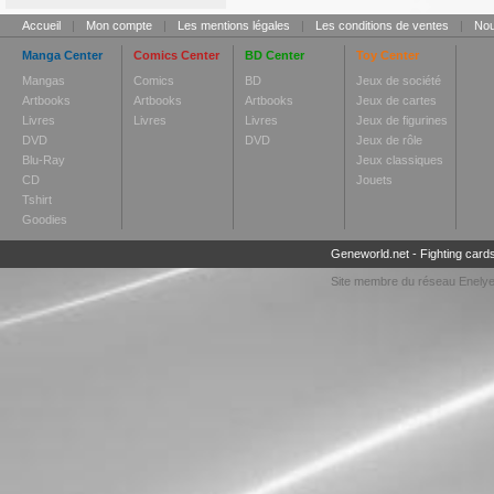
Accueil
|
Mon compte
|
Les mentions légales
|
Les conditions de ventes
|
Nou
Manga Center
Comics Center
BD Center
Toy Center
Mangas
Comics
BD
Jeux de société
Artbooks
Artbooks
Artbooks
Jeux de cartes
Livres
Livres
Livres
Jeux de figurines
DVD
DVD
Jeux de rôle
Blu-Ray
Jeux classiques
CD
Jouets
Tshirt
Goodies
Geneworld.net
-
Fighting card
Site membre du réseau
Enely