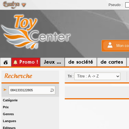
Pseudo :
Mon co
Promo !
Jeux ...
de société
de cartes
Recherche
Tri :
Catégorie
Prix
Genres
Langues
Editeurs