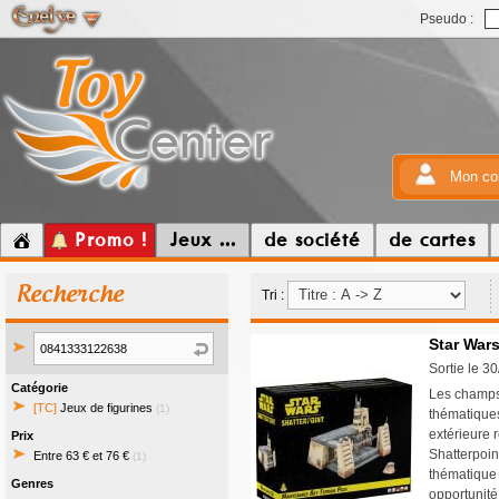
Pseudo :
Mon co
Promo !
Jeux ...
de société
de cartes
Recherche
Tri :
Star Wars
Sortie le 3
Catégorie
Les champs 
[TC]
Jeux de figurines
(1)
thématiques
extérieure r
Prix
Shatterpoin
Entre 63 € et 76 €
(1)
thématique 
Genres
opportunité