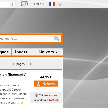
Oublié ?
iques
Jouets
Univers
1
pages
ration (Escouade)
44,95 €
 pour sa grande
capacité à rester
u sabre laser. Maître
Cet article vous
ences à son padawan,
rapportera +
4495
s à travers l ...