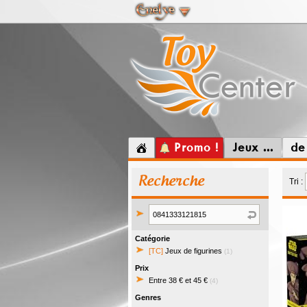
Promo !
Jeux ...
de
Recherche
Tri :
Catégorie
[TC]
Jeux de figurines
(1)
Prix
Entre 38 € et 45 €
(4)
Genres