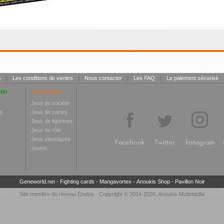
s
|
Les conditions de ventes
|
Nous contacter
|
Les FAQ
|
Le paiement sécurisé
ter
Toy Center
Jeux de société
s
Jeux de cartes
Jeux de figurines
Jeux de rôle
Jeux classiques
Facebook
Twitter
Instagram
Jouets
Geneworld.net
-
Fighting cards
-
Mangavortex
-
Anoukis Shop
-
Pavillon Noir
Site membre du réseau
Enelye
- Copyright © 2014-2026,
Anoukis Multimedia