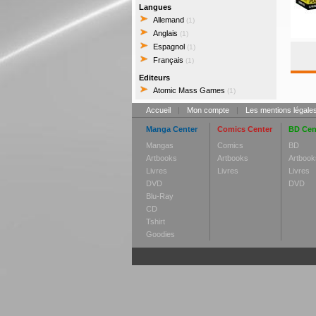
Langues
Allemand
(1)
Anglais
(1)
Espagnol
(1)
Français
(1)
Editeurs
Atomic Mass Games
(1)
Accueil
|
Mon compte
|
Les mentions légale
Manga Center
Comics Center
BD Cen
Mangas
Comics
BD
Artbooks
Artbooks
Artbook
Livres
Livres
Livres
DVD
DVD
Blu-Ray
CD
Tshirt
Goodies