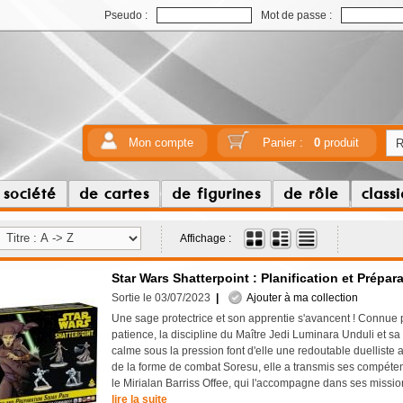
Pseudo :
Mot de passe :
Mon compte
Panier :
0
produit
 société
de cartes
de figurines
de rôle
class
Affichage :
Star Wars Shatterpoint : Planification et Prépa
Sortie le 03/07/2023
|
Ajouter à ma collection
Une sage protectrice et son apprentie s'avancent ! Connue
patience, la discipline du Maître Jedi Luminara Unduli et sa 
calme sous la pression font d'elle une redoutable duelliste a
de la forme de combat Soresu, elle a transmis ses compét
le Mirialan Barriss Offee, qui l'accompagne dans ses mission
lire la suite