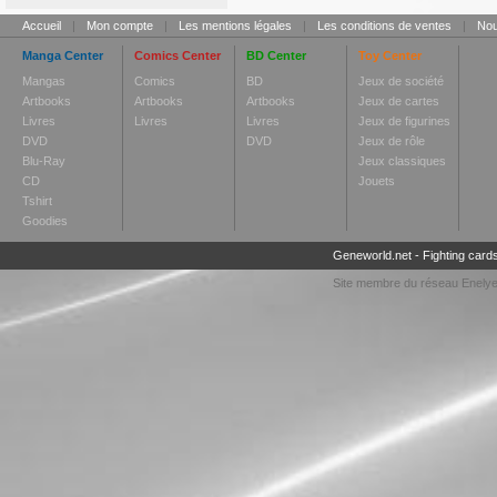
Accueil
|
Mon compte
|
Les mentions légales
|
Les conditions de ventes
|
Nou
Manga Center
Comics Center
BD Center
Toy Center
Mangas
Comics
BD
Jeux de société
Artbooks
Artbooks
Artbooks
Jeux de cartes
Livres
Livres
Livres
Jeux de figurines
DVD
DVD
Jeux de rôle
Blu-Ray
Jeux classiques
CD
Jouets
Tshirt
Goodies
Geneworld.net
-
Fighting card
Site membre du réseau
Enely