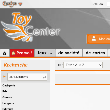
Pseudo :
Mon co
Promo !
Jeux ...
de société
de cartes
Recherche
Tri :
Catégorie
Prix
Genres
Langues
Editeurs