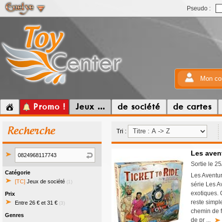
Pseudo :
Mon co
Promo !
Jeux ...
de société
de cartes
Recherche
Tri :
Les avent
Sortie le 2
Catégorie
Les Aventu
[TC]
Jeux de société
(1)
série Les A
exotiques. 
Prix
reste simple
Entre 26 € et 31 €
(3)
chemin de f
Genres
de pr ...