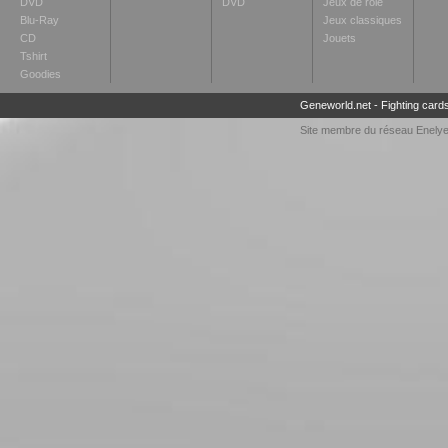
DVD
DVD
Jeux de rôle
Blu-Ray
Jeux classiques
CD
Jouets
Tshirt
Goodies
Geneworld.net
-
Fighting card
Site membre du réseau
Enely