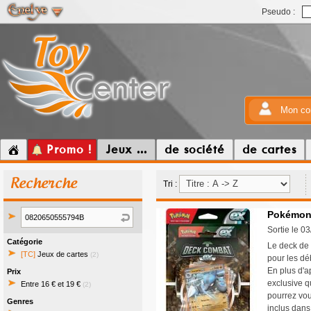
Pseudo :
Mon co
Promo !
Jeux ...
de société
de cartes
Recherche
Tri :
Pokémon 
Sortie le 0
Catégorie
Le deck de 
[TC]
Jeux de cartes
(2)
pour les dé
En plus d'a
Prix
exclusive q
Entre 16 € et 19 €
(2)
pourrez vou
Genres
inclus dans