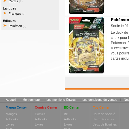
Cartes
(2)
Langues
Français
(2)
Pokémon 
Editeurs
Sortie le 0
Pokémon
(2)
Le deck de 
choix pour 
Pokémon. En
V exclusive
vous pourre
cartes incl
Accueil
|
Mon compte
|
Les mentions légales
|
Les conditions de ventes
|
Nou
Manga Center
Comics Center
BD Center
Toy Center
Mangas
Comics
BD
Jeux de société
Artbooks
Artbooks
Artbooks
Jeux de cartes
Livres
Livres
Livres
Jeux de figurines