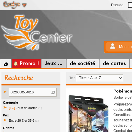
Pseudo :
Mon co
Promo !
Jeux ...
de société
de cartes
Recherche
Tri :
Pokémon 
Sortie le 0
Catégorie
Préparez-v
[TC]
Jeux de cartes
(1)
decks prêts
Corvaillus 
Prix
souhaitez d
Entre 29 € et 35 €
(1)
decks sont
Genres
Combat dont