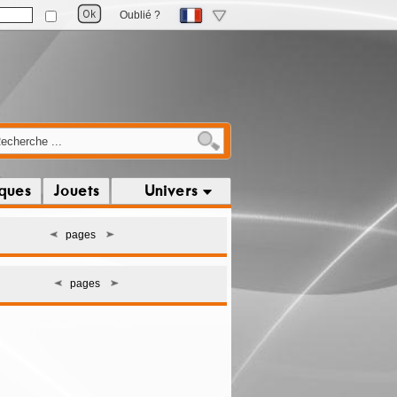
Oublié ?
iques
Jouets
Univers
pages
pages