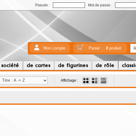
Pseudo :
Mot de passe :
Mon compte
Panier :
0
produit
 société
de cartes
de figurines
de rôle
class
Affichage :