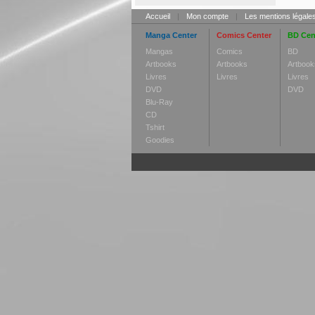
Accueil
|
Mon compte
|
Les mentions légale
Manga Center
Comics Center
BD Cen
Mangas
Comics
BD
Artbooks
Artbooks
Artbook
Livres
Livres
Livres
DVD
DVD
Blu-Ray
CD
Tshirt
Goodies