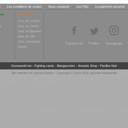
s
|
Les conditions de ventes
|
Nous contacter
|
Les FAQ
|
Le paiement sécurisé
ter
Toy Center
Jeux de société
s
Jeux de cartes
Jeux de figurines
Jeux de rôle
Jeux classiques
Facebook
Twitter
Instagram
Jouets
Geneworld.net
-
Fighting cards
-
Mangavortex
-
Anoukis Shop
-
Pavillon Noir
Site membre du réseau
Enelye
- Copyright © 2014-2026,
Anoukis Multimedia