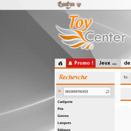
Promo !
Jeux ...
de
Recherche
Tri :
Catégorie
Prix
Genres
Langues
Editeurs