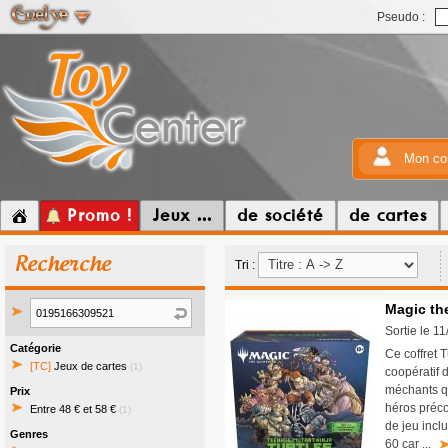
Pseudo :
Mon co
Promo !
Jeux ...
de société
de cartes
Recherche
Tri :
Magic th
Sortie le 1
Catégorie
Ce coffret 
[TC]
Jeux de cartes
(1)
coopératif 
méchants qu
Prix
héros préco
Entre 48 € et 58 €
(1)
de jeu incl
Genres
60 car ...