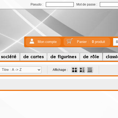
Pseudo :
Mot de passe :
Mon compte
Panier :
0
produit
 société
de cartes
de figurines
de rôle
class
Affichage :