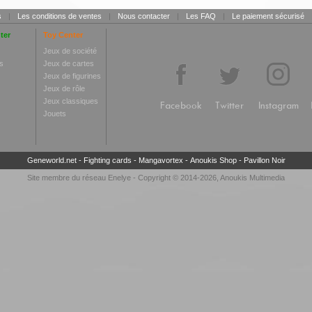
s
|
Les conditions de ventes
|
Nous contacter
|
Les FAQ
|
Le paiement sécurisé
ter
Toy Center
Jeux de société
s
Jeux de cartes
Jeux de figurines
Jeux de rôle
Jeux classiques
Facebook
Twitter
Instagram
Jouets
Geneworld.net
-
Fighting cards
-
Mangavortex
-
Anoukis Shop
-
Pavillon Noir
Site membre du réseau
Enelye
- Copyright © 2014-2026,
Anoukis Multimedia