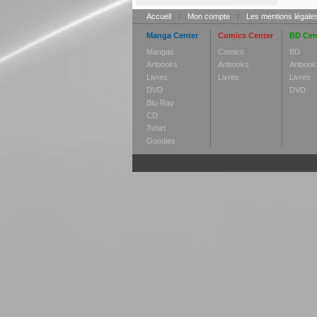
Accueil
|
Mon compte
|
Les mentions légale
Manga Center
Comics Center
BD Cen
Mangas
Comics
BD
Artbooks
Artbooks
Artbook
Livres
Livres
Livres
DVD
DVD
Blu-Ray
CD
Tshirt
Goodies