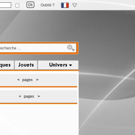
Oublié ?
iques
Jouets
Univers
pages
pages