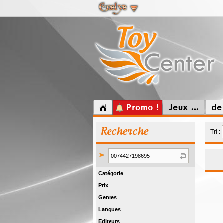
Promo !
Jeux ...
de
Recherche
Tri :
Catégorie
Prix
Genres
Langues
Editeurs