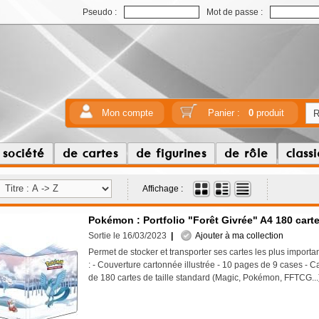
Pseudo :
Mot de passe :
Mon compte
Panier :
0
produit
 société
de cartes
de figurines
de rôle
class
Affichage :
Pokémon : Portfolio "Forêt Givrée" A4 180 cart
Sortie le 16/03/2023
|
Ajouter à ma collection
Permet de stocker et transporter ses cartes les plus importa
: - Couverture cartonnée illustrée - 10 pages de 9 cases - C
de 180 cartes de taille standard (Magic, Pokémon, FFTCG.