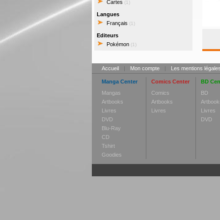
Cartes
(1)
Langues
Français
(1)
Editeurs
Pokémon
(1)
Accueil
|
Mon compte
|
Les mentions légale
Manga Center
Comics Center
BD Cen
Mangas
Comics
BD
Artbooks
Artbooks
Artbook
Livres
Livres
Livres
DVD
DVD
Blu-Ray
CD
Tshirt
Goodies