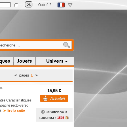
Oublié ?
iques
Jouets
Univers
1
pages
es
15,95 €
ntes Caractéristiques
apacité recto-verso
..)
lire la suite
Cet article vous
rapportera +
1595