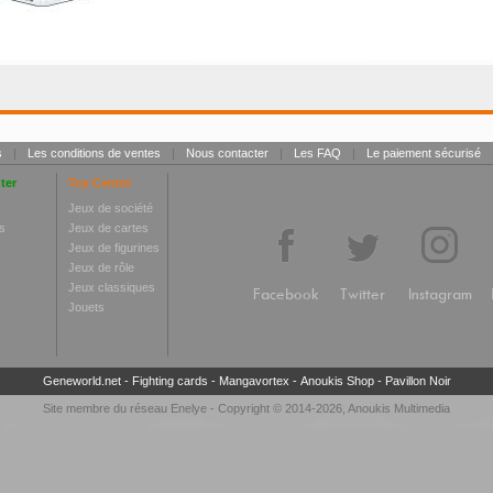
s
|
Les conditions de ventes
|
Nous contacter
|
Les FAQ
|
Le paiement sécurisé
ter
Toy Center
Jeux de société
s
Jeux de cartes
Jeux de figurines
Jeux de rôle
Jeux classiques
Facebook
Twitter
Instagram
Jouets
Geneworld.net
-
Fighting cards
-
Mangavortex
-
Anoukis Shop
-
Pavillon Noir
Site membre du réseau
Enelye
- Copyright © 2014-2026,
Anoukis Multimedia