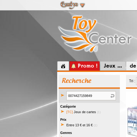
Promo !
Jeux ...
de
Recherche
Tri :
Catégorie
[TC]
Jeux de cartes
(1)
Prix
Entre 13 € et 16 €
(1)
Genres