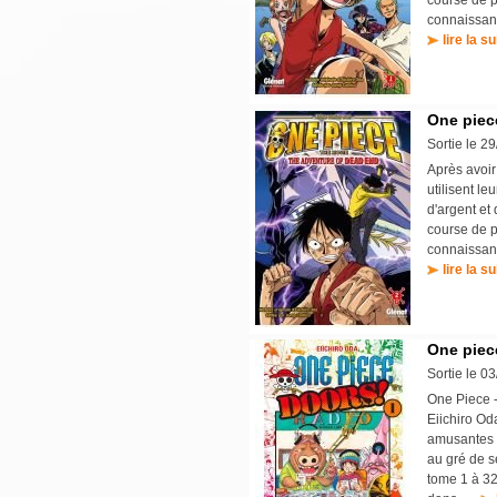
course de p
connaissanc
lire la su
One piec
Sortie le 2
Après avoir
utilisent l
d'argent et
course de p
connaissanc
lire la su
One piece
Sortie le 0
One Piece -
Eiichiro Od
amusantes o
au gré de s
tome 1 à 32