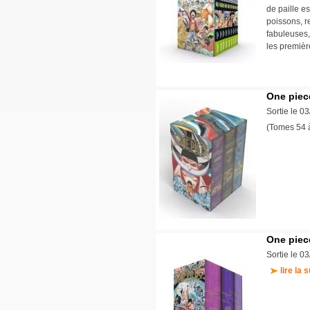
de paille e
poissons, r
fabuleuses,
les premiè
One piece
Sortie le 0
(Tomes 54
One piece
Sortie le 0
lire la s