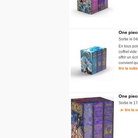
One piece
Sortie le 0
En tous poin
coffret vid
offrir un éc
convient qu
lire la suite
One piece
Sortie le 1
lire la s