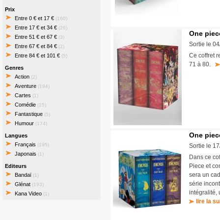
Prix
Entre 0 € et 17 €
(160)
Entre 17 € et 34 €
(26)
One piece
Entre 51 € et 67 €
(3)
Sortie le 0
Entre 67 € et 84 €
(2)
Ce coffret r
Entre 84 € et 101 €
(5)
71 à 80.
Genres
Action
(2)
Aventure
(194)
Cartes
(1)
Comédie
(15)
Fantastique
(5)
Humour
(174)
One piece
Langues
Français
(195)
Sortie le 1
Japonais
(1)
Dans ce cof
Piece et co
Editeurs
sera un cad
Bandaï
(1)
série incon
Glénat
(193)
intégralité
Kana Video
(1)
lire la su