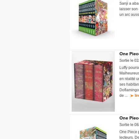
Sanji a ab
laisser son
un arc aus
One Piece
Sortie le 0
Luffy pours
Malheureuse
en réalité u
ses habitan
Doflamingo 
de ...
li
One Piec
Sortie le 0
One Piece p
lecteurs. D