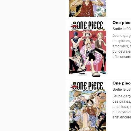
One piece
Sortie le 0
Jeune garço
des pirates,
ambitieux, 
qui devraie
effet encore
One piece
Sortie le 0
Jeune garço
des pirates,
ambitieux, 
qui devraie
effet encore