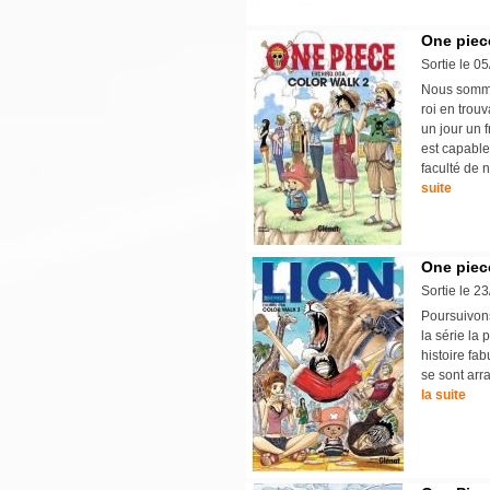
One piece
Sortie le 0
Nous sommes
roi en trou
un jour un 
est capable
faculté de n
suite
One piece
Sortie le 2
Poursuivons 
la série la
histoire fa
se sont arra
la suite