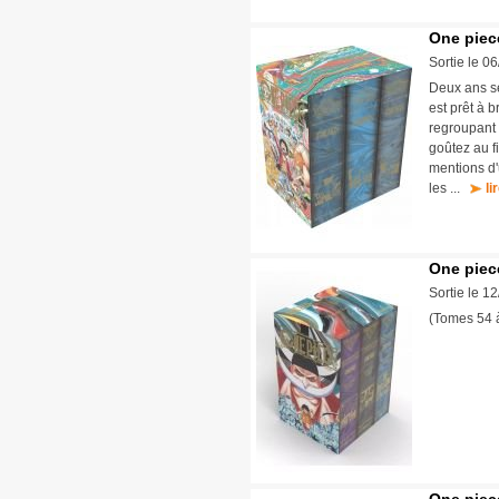
One piec
Sortie le 0
Deux ans se
est prêt à 
regroupant 
goûtez au f
mentions d'
les ...
li
One piece
Sortie le 1
(Tomes 54