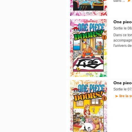
dans ...
One piece
Sortie le 0
Dans ce tom
accompagnée
l'univers d
One piece
Sortie le 0
lire la s