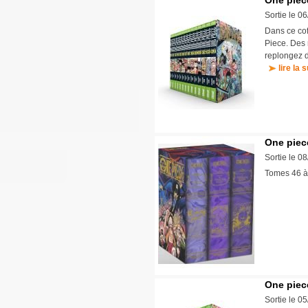
One piece
Sortie le 0
Dans ce cof
Piece. Des 
replongez d
lire la s
One piece
Sortie le 0
Tomes 46 
One piece
Sortie le 0