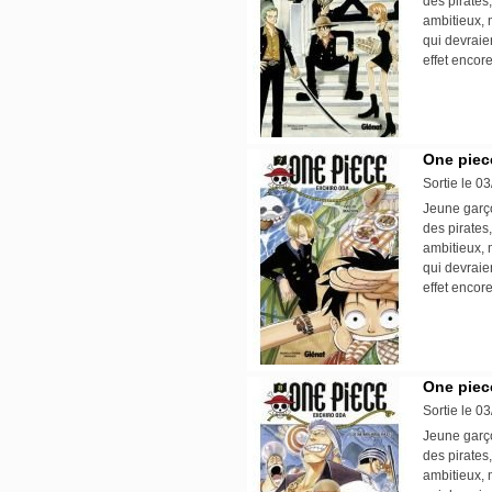
des pirates,
ambitieux, 
qui devraie
effet encore
One piece
Sortie le 0
Jeune garço
des pirates,
ambitieux, 
qui devraie
effet encore
One piece
Sortie le 0
Jeune garço
des pirates,
ambitieux, 