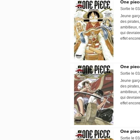
One piece
Sortie le 0
Jeune garço
des pirates,
ambitieux, 
qui devraie
effet encore
One piece
Sortie le 0
Jeune garço
des pirates,
ambitieux, 
qui devraie
effet encore
One piece
Sortie le 0