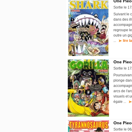
One Piece
Sortie le 1
Suivant le 
dans des il
accompagné,
regroupe le
outre un gi
...
lire l
One Piece
Sortie le 1
Poursuivant
plonge dans
accompagné 
arcs de l'a
visuels et u
égale ...
One Piece
Sortie le 0