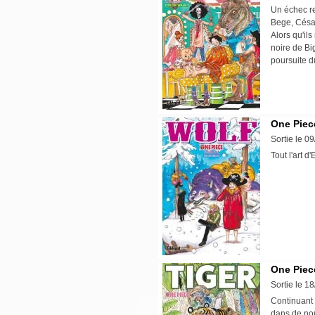
Un échec ret
Bege, César
Alors qu'ils
noire de Bi
poursuite 
One Piece
Sortie le 0
Tout l'art 
One Piece
Sortie le 1
Continuant 
dans de nou