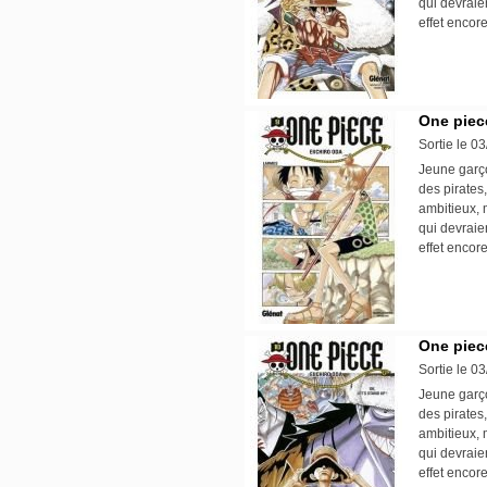
qui devraie
effet encore
One piece
Sortie le 0
Jeune garço
des pirates,
ambitieux, 
qui devraie
effet encore
One piece
Sortie le 0
Jeune garço
des pirates,
ambitieux, 
qui devraie
effet encore