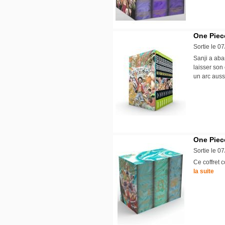
One Piece
Sortie le 0
Sanji a ab
laisser son
un arc aus
One Piece
Sortie le 0
Ce coffret 
la suite