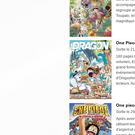
accompagné 
regroupe ain
Tougato, le
magnifique 
One Piece
Sortie le 2
160 pages h
volumes, Ei
grand forma
événements 
d'Onigashi
lecteurs. A
One piec
Sortie le 2
Après avoir
utilisent l
d'argent et