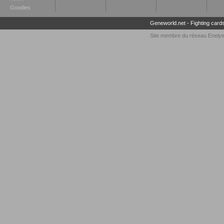
Goodies
Geneworld.net
-
Fighting card
Site membre du réseau
Enely