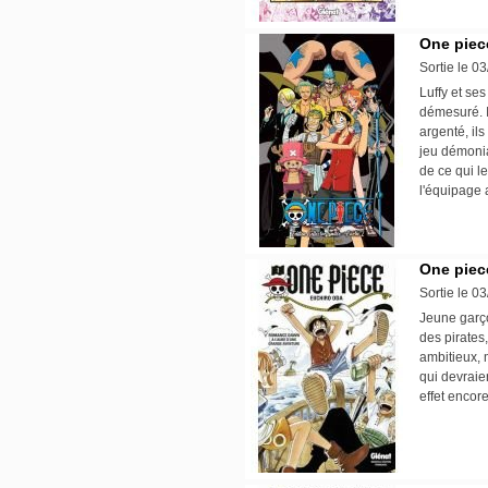
One piece
Sortie le 0
Luffy et se
démesuré. I
argenté, il
jeu démonia
de ce qui l
l'équipage 
One piece
Sortie le 0
Jeune garço
des pirates,
ambitieux, 
qui devraie
effet encore