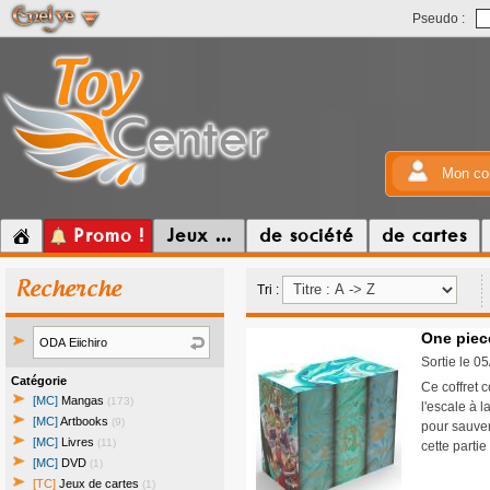
Pseudo :
Mon co
Promo !
Jeux ...
de société
de cartes
Recherche
Tri :
One piece
Sortie le 0
Catégorie
Ce coffret 
[MC]
Mangas
(173)
l'escale à l
[MC]
Artbooks
(9)
pour sauve
[MC]
Livres
(11)
cette partie
[MC]
DVD
(1)
[TC]
Jeux de cartes
(1)