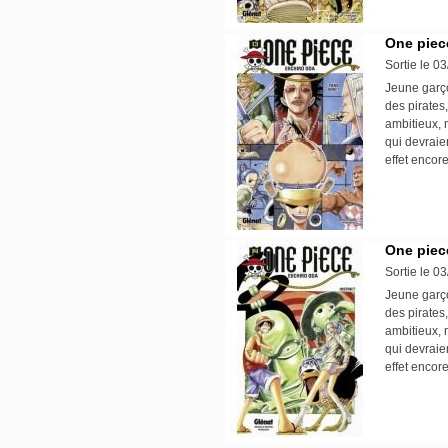
One piece
Sortie le 0
Jeune garço
des pirates,
ambitieux, 
qui devraie
effet encore
One piece
Sortie le 0
Jeune garço
des pirates,
ambitieux, 
qui devraie
effet encore