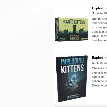
Explodin
Sortie le 2
Une déclina
indépendamm
un chaton e
dans la pio
Un jeu ind
Tout l'unive
Exploding
Sortie le 1
Chatmikazes
explosifs et
cartes, une
collerette d
Désamorcez