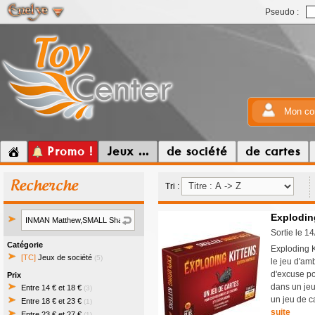
Pseudo :
Mon co
Promo !
Jeux ...
de société
de cartes
Recherche
Tri :
Exploding
Sortie le 1
Catégorie
Exploding K
[TC]
Jeux de société
(5)
le jeu d'am
d'excuse po
Prix
dans un jeu
Entre 14 € et 18 €
(3)
un jeu de c
Entre 18 € et 23 €
(1)
suite
Entre 23 € et 27 €
(1)