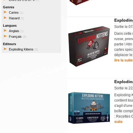
Genres
Cartes
(1)
Hasard
(5)
Explodin
Langues
Sortie le 0
Anglais
(1)
Dans cette 
Français
(4)
russe, pren
Editeurs
partie ! Afi
Exploding Kittens
cartes spéci
(5)
déplacer le
lire la suite
Explodin
Sortie le 2
Exploding K
contient tou
s'agit d'un
boîte compl
: Recettes 
suite