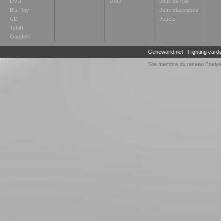
DVD
DVD
Jeux de rôle
Blu-Ray
Jeux classiques
CD
Jouets
Tshirt
Goodies
Geneworld.net
-
Fighting card
Site membre du réseau
Enely