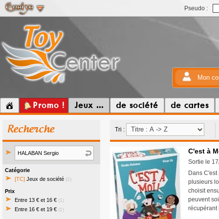
Pseudo :
Mon co
Promo !
Jeux ...
de société
de cartes
Recherche
Tri :
C'est à M
Sortie le 1
Catégorie
Dans C'est 
[TC]
Jeux de société
(2)
plusieurs lo
choisit ensu
Prix
peuvent soi
Entre 13 € et 16 €
(1)
récupérant 
Entre 16 € et 19 €
(1)