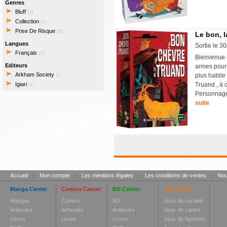
Genres
Bluff
(1)
Collection
(2)
Prise De Risque
(2)
Le bon, l
Langues
Sortie le 3
Français
(2)
Bienvenue d
Editeurs
armes pour s
Arkham Society
(1)
plus habile 
Igiari
Truand , à 
(1)
Personnage.
suite
Accueil
|
Mon compte
|
Les mentions légales
|
Les conditions de ventes
|
Nou
Manga Center
Comics Center
BD Center
Toy Center
Mangas
Comics
BD
Jeux de société
Artbooks
Artbooks
Artbooks
Jeux de cartes
Livres
Livres
Livres
Jeux de figurines