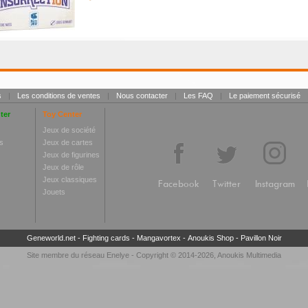
s
|
Les conditions de ventes
|
Nous contacter
|
Les FAQ
|
Le paiement sécurisé
ter
Toy Center
Jeux de société
s
Jeux de cartes
Jeux de figurines
Jeux de rôle
Jeux classiques
Facebook
Twitter
Instagram
Jouets
Geneworld.net
-
Fighting cards
-
Mangavortex
-
Anoukis Shop
-
Pavillon Noir
Site membre du réseau
Enelye
- Copyright © 2014-2026,
Anoukis Multimedia