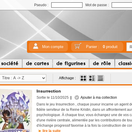
Pseudo :
Mot de passe :
Mon compte
Panier :
0
produit
 société
de cartes
de figurines
de rôle
class
Affichage :
Insurrection
Sortie le 11/10/2025
|
Ajouter à ma collection
Dans le jeu Insurrection , chaque joueur incarne un agent d
fidèle serviteur de la Reine Kristin, dans un affrontement au
psychologique. À chaque tour, vous échangez une de vos ca
d'une rivière centrale, alimentée par les contributions de t
d'échange progressif favorise à la fois la construction de co
lire la suite