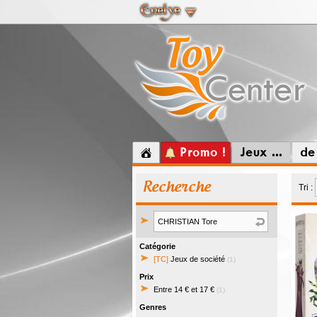
Promo !
Jeux ...
de
Recherche
Tri :
Catégorie
[TC]
Jeux de société
(1)
Prix
Entre 14 € et 17 €
(1)
Genres