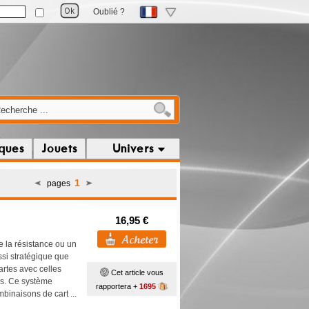
Oublié ?
iques
Jouets
Univers
1
pages
16,95 €
e la résistance ou un
ssi stratégique que
rtes avec celles
Cet article vous
ous. Ce système
rapportera +
1695
mbinaisons de cart ...