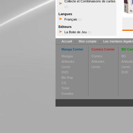
Collecte et Combinaisons de cartes
(1)
Langues
Français
(1)
Editeurs
La Boite de Jeu
(1)
Accueil
|
Mon compte
|
Les mentions légale
Manga Center
Comics Center
BD Cen
Mangas
Comics
BD
Artbooks
Artbooks
Artbook
Livres
Livres
Livres
DVD
DVD
Blu-Ray
CD
Tshirt
Goodies