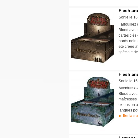
Flesh and
Sortie le 1
Farfouillez
Blood avec 
cartes clés
bords noirs.
été créée a
spéciale de
Flesh and
Sortie le 1
Aventurez-v
Blood avec 
maîtresses
extension à
langues pou
lire la su