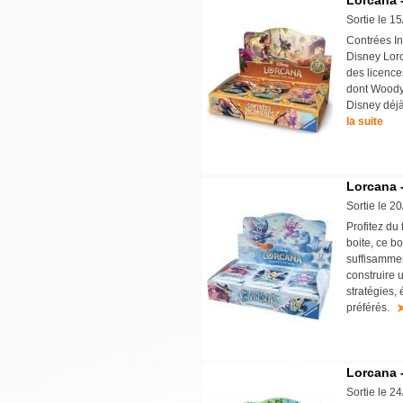
Lorcana 
Sortie le 1
Contrées In
Disney Lorca
des licences
dont Woody 
Disney déjà
la suite
Lorcana -
Sortie le 2
Profitez du
boite, ce b
suffisammen
construire 
stratégies,
préférés.
Lorcana -
Sortie le 2