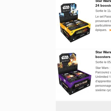
Star Wars
24 boost
Sortie le 1
Le set Pas
provenant d
particulière
épiques.
Star Wars
boosters
Sortie le 0
Star Wars :
Parcourez u
Unlimited !
d'apprentiss
personnage
sixième cyc