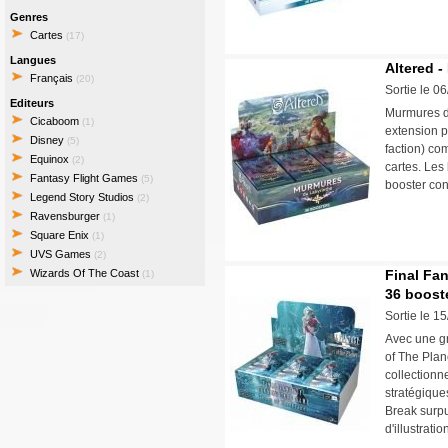
Genres
Cartes
(17)
Langues
Altered -
Français
(20)
Sortie le 0
Editeurs
Murmures du
Cicaboom
(1)
extension p
Disney
(5)
faction) co
Equinox
(2)
cartes. Les
Fantasy Flight Games
(5)
booster con
Legend Story Studios
(2)
Ravensburger
(1)
Square Enix
(1)
UVS Games
(2)
Wizards Of The Coast
Final Fan
(1)
36 boost
Sortie le 1
Avec une gr
of The Plan
collectionn
stratégique
Break surpu
d'illustratio