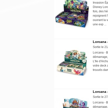
Invasion Ép
Disney Lorc
fois, des h
rejoignent 
ouvrant la 
une exp ..
Lorcana -
Sortie le 2
Lorcana - B
démarrage, 
L'Ile d'Arc
votre deck 
trouvés da
Lorcana -
Sortie le 2
Lorcana - B
démarrage, 