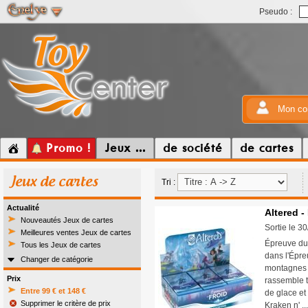
Pseudo :
Mon co
Promo !
Jeux ...
de société
de cartes
Jeux de cartes
Tri :
Actualité
Altered -
Nouveautés Jeux de cartes
Sortie le 3
Meilleures ventes Jeux de cartes
Épreuve du 
Tous les Jeux de cartes
dans l'Épre
Changer de catégorie
montagnes 
Prix
rassemble t
Entre 99 € et 148 €
de glace et
Supprimer le critère de prix
Kraken n' .