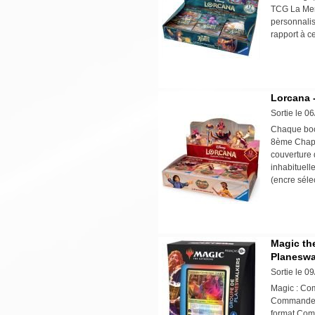
TCG La Mer 
personnalis
rapport à 
Lorcana -
Sortie le 0
Chaque boos
8ème Chapit
couverture 
inhabituelle
(encre séle
Magic th
Planeswa
Sortie le 0
Magic : Co
Commander 
format Comm