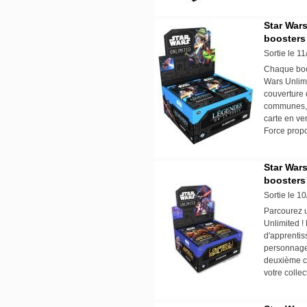
Star Wars
boosters
Sortie le 1
Chaque boos
Wars Unlimi
couverture 
communes, e
carte en ver
Force prop
Star Wars
boosters
Sortie le 1
Parcourez u
Unlimited !
d'apprentiss
personnage
deuxième cy
votre collec