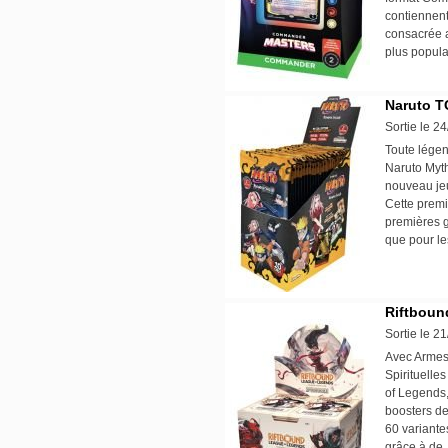
contiennent
consacrée 
plus popula
Naruto TC
Sortie le 2
Toute lége
Naruto Myth
nouveau jeu
Cette premiè
premières 
que pour le
Riftbound
Sortie le 2
Avec Armes 
Spirituelle
of Legends
boosters de
60 variante
grâce à de 