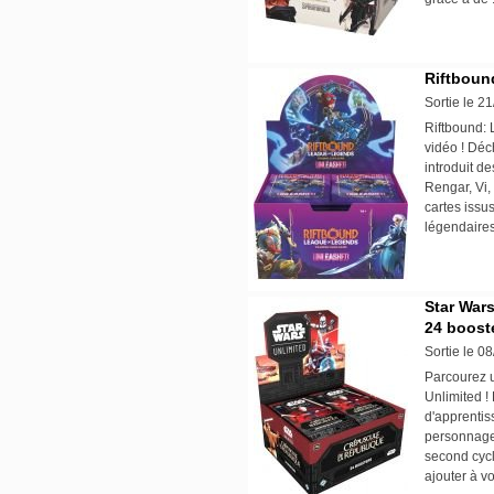
Riftboun
Sortie le 2
Riftbound: 
vidéo ! Déc
introduit d
Rengar, Vi,
cartes issus
légendaires
Star Wars
24 boost
Sortie le 0
Parcourez u
Unlimited !
d'apprentiss
personnage
second cycl
ajouter à vo