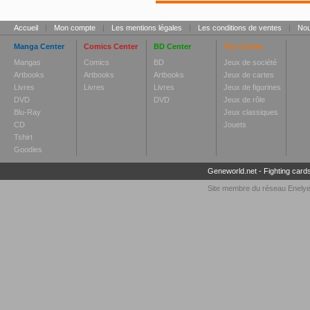
Accueil
|
Mon compte
|
Les mentions légales
|
Les conditions de ventes
|
Nou
Manga Center
Comics Center
BD Center
Toy Center
Mangas
Comics
BD
Jeux de société
Artbooks
Artbooks
Artbooks
Jeux de cartes
Livres
Livres
Livres
Jeux de figurines
DVD
DVD
Jeux de rôle
Blu-Ray
Jeux classiques
CD
Jouets
Tshirt
Goodies
Geneworld.net
-
Fighting card
Site membre du réseau
Enely