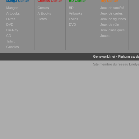
Manga Center
Comics Center
BD Center
Toy Center
Mangas
Comics
BD
Jeux de société
Artbooks
Artbooks
Artbooks
Jeux de cartes
Livres
Livres
Livres
Jeux de figurines
DVD
DVD
Jeux de rôle
Blu-Ray
Jeux classiques
CD
Jouets
Tshirt
Goodies
Geneworld.net
-
Fighting card
Site membre du réseau
Enely