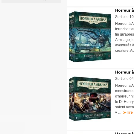
Horreur 
Sortie le 1
Horreur à 
terrorisait 
fin qu'après
Armitage, l
aventurés à
créature. A
Horreur à
Sortie le 0
Horreur à A
monstrueuse
d'horreur n'
le Dr Henry
soient aven
v ...
lire