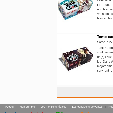
cette secon
Les joueurs
nombreuses 
Vacation e
bien en le 
Tanto cu
Sortie le 2
Tanto Cuore
sont des ma
un(e)s que 
jeu. Dans 
majordomes 
serviront ..
Accueil
|
Mon compte
|
Les mentions légales
|
Les conditions de ventes
|
Nou