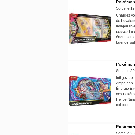
Pokémon 
Sortie le 1
Chargez vo
de Levalen
inséparable
pouvez fair
énergiser l
buenos, sal
Pokémon 
Sortie le 3
Infligez de 
Amphinobi-e
Énergie Eau
des Pokémon
Hélice Ninj
collection .
Pokémon 
Sortie le 2