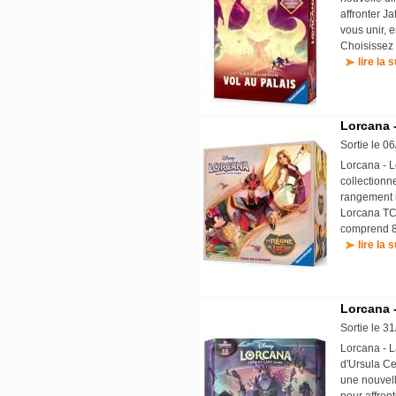
affronter J
vous unir, 
Choisissez 
lire la s
Lorcana -
Sortie le 0
Lorcana - L
collectionn
rangement i
Lorcana TCG
comprend 8 
lire la s
Lorcana -
Sortie le 3
Lorcana - L
d'Ursula Ce
une nouvell