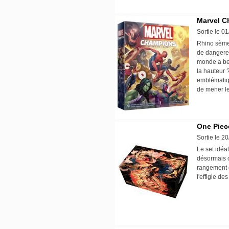
Marvel C
Sortie le 0
Rhino sème 
de dangereu
monde a bes
la hauteur 
emblématiqu
de mener l
One Piec
Sortie le 2
Le set idéa
désormais o
rangement e
l'effigie de