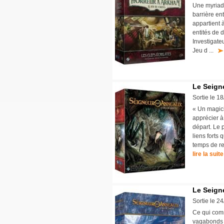
Une myriade
barrière en
appartient 
entités de 
Investigate
Jeu d ...
Le Seign
Sortie le 1
« Un magicie
apprécier à 
départ. Le 
liens forts
temps de re
lire la suite
Le Seign
Sortie le 2
Ce qui com
vagabonds 