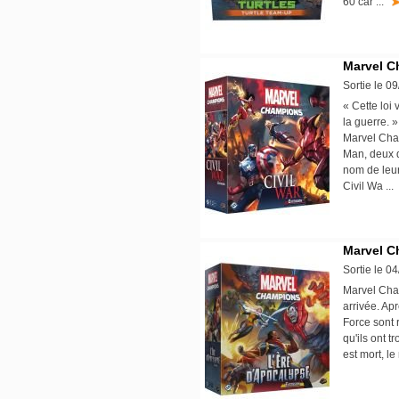
60 car ...
Marvel C
Sortie le 0
« Cette loi
la guerre. 
Marvel Cham
Man, deux d
nom de leur
Civil Wa ..
Marvel C
Sortie le 0
Marvel Cham
arrivée. Apr
Force sont 
qu'ils ont t
est mort, l