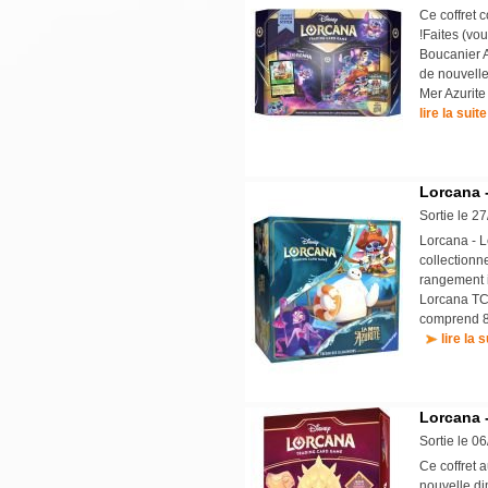
Ce coffret c
!Faites (vou
Boucanier A
de nouvelle
Mer Azurite 
lire la suite
Lorcana -
Sortie le 2
Lorcana - L
collectionn
rangement i
Lorcana TCG
comprend 8 
lire la s
Lorcana -
Sortie le 0
Ce coffret 
nouvelle di