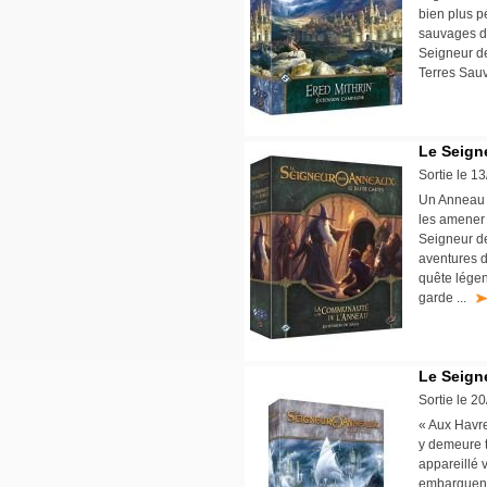
bien plus 
sauvages d
Seigneur de
Terres Sauv
Le Seign
Sortie le 1
Un Anneau 
les amener 
Seigneur d
aventures 
quête légen
garde ...
Le Seign
Sortie le 2
« Aux Havres
y demeure t
appareillé 
embarquent 