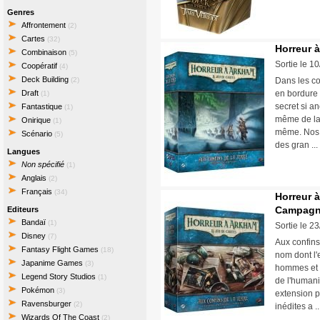
Genres
Affrontement
(2)
Cartes
(32)
Horreur 
Combinaison
(5)
Sortie le 1
Coopératif
(4)
Deck Building
(2)
Dans les co
Draft
en bordure 
(1)
secret si a
Fantastique
(1)
même de la p
Onirique
(1)
même. Nos 
Scénario
(5)
des gran .
Langues
Non spécifié
(1)
Anglais
(2)
Français
(34)
Horreur à
Campagn
Editeurs
Bandaï
(1)
Sortie le 2
Disney
(7)
Aux confins
Fantasy Flight Games
(18)
nom dont l'e
Japanime Games
(3)
hommes et d
Legend Story Studios
(1)
de l'humani
Pokémon
(3)
extension 
Ravensburger
(2)
inédites a 
Wizards Of The Coast
(2)