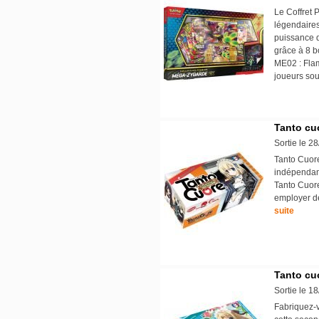
Le Coffret
légendaires
puissance d
grâce à 8 b
ME02 : Flam
joueurs sou
Tanto cu
Sortie le 2
Tanto Cuore
indépendam
Tanto Cuore
employer d
suite
Tanto cuo
Sortie le 1
Fabriquez-v