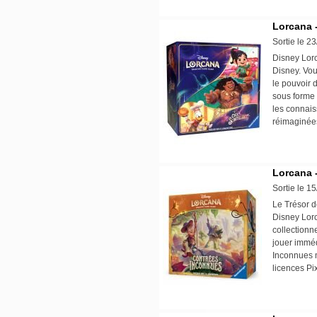
Lorcana -
Sortie le 2
Disney Lorc
Disney. Vou
le pouvoir
sous forme 
les connais
réimaginées
Lorcana 
Sortie le 1
Le Trésor d
Disney Lorc
collectionne
jouer imméd
Inconnues m
licences Pi