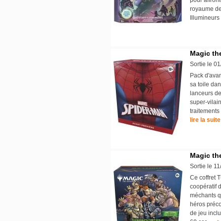
pour affron
royaume de
Illumineurs
Magic the
Sortie le 0
Pack d'avan
sa toile da
lanceurs de 
super-vilai
traitements
lire la suite
Magic th
Sortie le 1
Ce coffret 
coopératif 
méchants qu
héros préco
de jeu incl