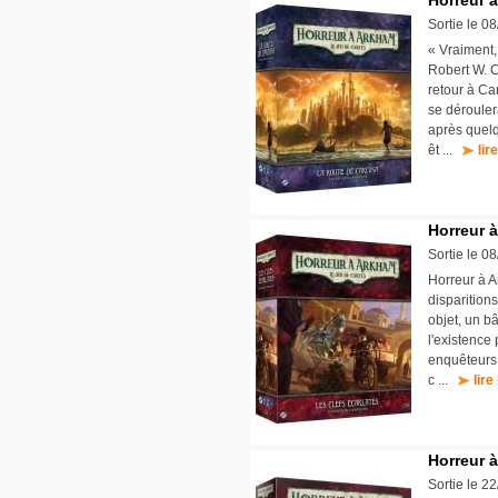
Horreur 
Sortie le 0
« Vraiment,
Robert W. 
retour à Ca
se dérouler
après quelq
êt ...
lir
Horreur 
Sortie le 0
Horreur à A
disparition
objet, un b
l'existence
enquêteurs 
c ...
lire
Horreur à
Sortie le 2