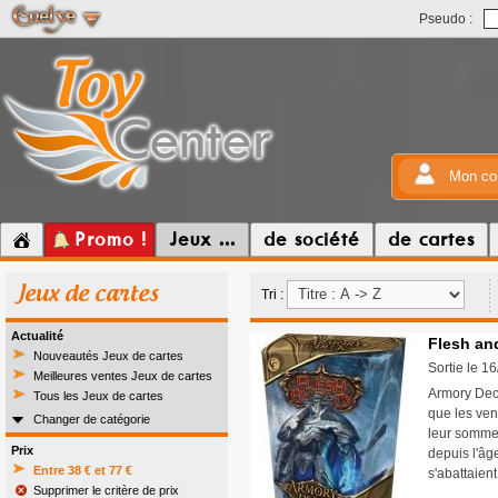
Pseudo :
Mon co
Promo !
Jeux ...
de société
de cartes
Jeux de cartes
Tri :
Actualité
Flesh and
Nouveautés Jeux de cartes
Sortie le 1
Meilleures ventes Jeux de cartes
Armory Deck 
Tous les Jeux de cartes
que les vent
Changer de catégorie
leur sommei
Prix
depuis l'âge
Entre 38 € et 77 €
s'abattaient
Supprimer le critère de prix