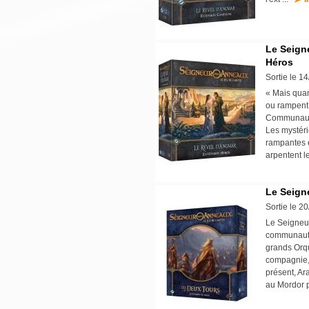
Le Seign
Héros
Sortie le 1
« Mais qua
ou rampent 
Communauté
Les mystér
rampantes e
arpentent l
Le Seign
Sortie le 2
Le Seigneu
communauté 
grands Orq
compagnie, 
présent, Ar
au Mordor 