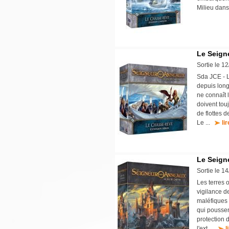
Milieu dans
Le Seign
Sortie le 1
Sda JCE - L
depuis long
ne connaît 
doivent tou
de flottes d
Le ...
li
Le Seign
Sortie le 1
Les terres 
vigilance d
maléfiques 
qui poussen
protection 
l'ext ...
l