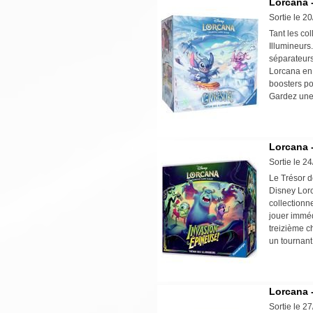
Lorcana -
Sortie le 2
Tant les co
Illumineurs
séparateurs
Lorcana en 
boosters po
Gardez une 
Lorcana -
Sortie le 2
Le Trésor d
Disney Lorc
collectionne
jouer imméd
treizième c
un tournant
Lorcana -
Sortie le 2