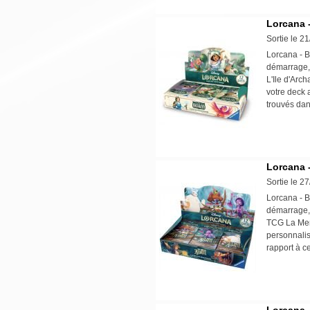
Lorcana -
Sortie le 2
Lorcana - B
démarrage, 
L'Ile d'Arc
votre deck 
trouvés da
Lorcana -
Sortie le 2
Lorcana - B
démarrage, 
TCG La Mer 
personnalis
rapport à 