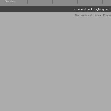
Goodies
Geneworld.net
-
Fighting card
Site membre du réseau
Enely