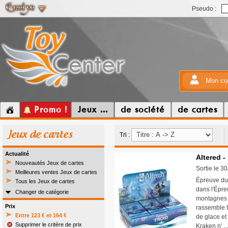
Pseudo :
Mon co
Promo !
Jeux ...
de société
de cartes
Jeux de cartes
Tri :
Actualité
Altered -
Nouveautés Jeux de cartes
Sortie le 3
Meilleures ventes Jeux de cartes
Épreuve du 
Tous les Jeux de cartes
dans l'Épre
Changer de catégorie
montagnes 
Prix
rassemble t
Entre 123 € et 164 €
de glace et
Supprimer le critère de prix
Kraken n' .