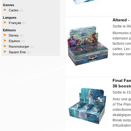
Genres
Cartes
(5)
Langues
Altered -
Français
(6)
Sortie le 0
Editeurs
Murmures du
Disney
(2)
extension p
Equinox
(2)
faction) co
Ravensburger
(1)
cartes. Les
Square Enix
(1)
booster con
Final Fan
36 boost
Sortie le 1
Avec une gr
of The Plan
collectionn
stratégique
Break surpu
d'illustratio