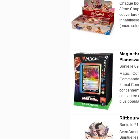
Chaque boos
8ème Chapit
couverture 
inhabituelle
(encre séle
Magic th
Planeswa
Sortie le 0
Magic : Co
Commander 
format Comm
contiennent
consacrée 
plus popula
Riftbound
Sortie le 2
Avec Armes 
Spirituelle