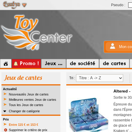
Pseudo :
Mon co
Promo !
Jeux ...
de société
de cartes
Jeux de cartes
Tri :
Actualité
Altered -
Nouveautés Jeux de cartes
Sortie le 3
Meilleures ventes Jeux de cartes
Épreuve du 
Tous les Jeux de cartes
dans l'Épre
Changer de catégorie
montagnes 
Prix
rassemble t
Entre 115 € et 153 €
de glace et
Supprimer le critère de prix
Kraken n' .