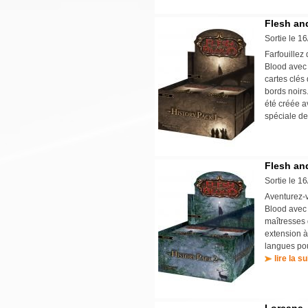
Flesh and
Sortie le 1
Farfouillez
Blood avec 
cartes clés
bords noirs.
été créée a
spéciale de
Flesh and
Sortie le 1
Aventurez-v
Blood avec 
maîtresses
extension à
langues pou
lire la su