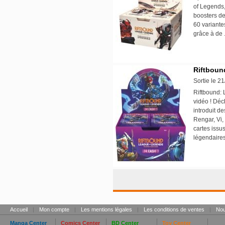
of Legends
boosters de
60 variante
grâce à de 
Riftboun
Sortie le 2
Riftbound: 
vidéo ! Déc
introduit d
Rengar, Vi,
cartes issus
légendaires
Accueil
|
Mon compte
|
Les mentions légales
|
Les conditions de ventes
|
Nou
Manga Center
Comics Center
BD Center
Toy Center