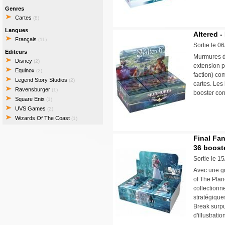
Genres
Cartes
(8)
Langues
Altered -
Français
(11)
Sortie le 0
Editeurs
Murmures du
Disney
(2)
extension p
Equinox
(2)
faction) co
Legend Story Studios
(2)
cartes. Les
Ravensburger
(1)
booster con
Square Enix
(1)
UVS Games
(2)
Wizards Of The Coast
(1)
Final Fan
36 boost
Sortie le 1
Avec une gr
of The Plan
collectionn
stratégique
Break surpu
d'illustratio