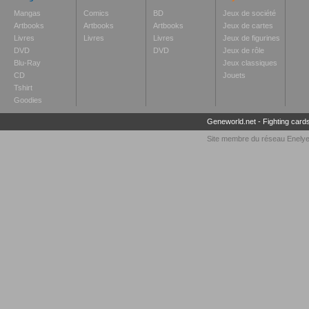
Mangas
Comics
BD
Jeux de société
Artbooks
Artbooks
Artbooks
Jeux de cartes
Livres
Livres
Livres
Jeux de figurines
DVD
DVD
Jeux de rôle
Blu-Ray
Jeux classiques
CD
Jouets
Tshirt
Goodies
Geneworld.net
-
Fighting card
Site membre du réseau
Enely