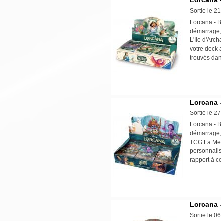
Lorcana -
Sortie le 2
Lorcana - B
démarrage, 
L'Ile d'Arc
votre deck 
trouvés da
Lorcana -
Sortie le 2
Lorcana - B
démarrage, 
TCG La Mer 
personnalis
rapport à 
Lorcana -
Sortie le 0