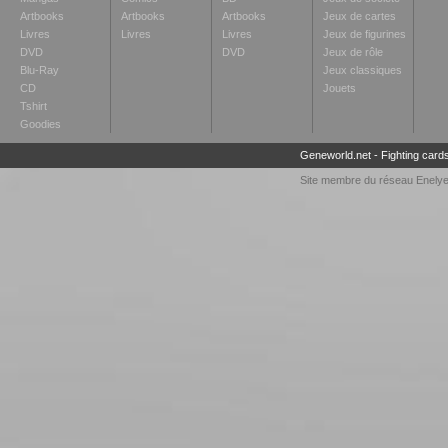
Artbooks
Artbooks
Artbooks
Jeux de cartes
Livres
Livres
Livres
Jeux de figurines
DVD
DVD
Jeux de rôle
Blu-Ray
Jeux classiques
CD
Jouets
Tshirt
Goodies
Geneworld.net
-
Fighting card
Site membre du réseau
Enely