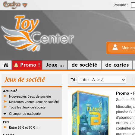
Pseudo :
Mon co
Promo !
Jeux ...
de société
de cartes
Jeux de société
Tri :
Actualité
Promo - 
Nouveautés Jeux de société
Sortie le 2
Meilleures ventes Jeux de société
Idiocratie,
Tous les Jeux de société
planète B. D
Changer de catégorie
d'abandonne
Prix
erreurs sur
Entre 58 € et 70 €
(1)
contenter 
que nous a