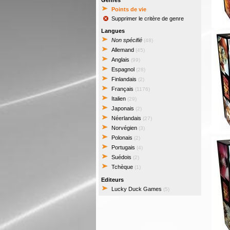
Genres
Points de vie
Supprimer le critère de genre
Langues
Non spécifié
(48)
Allemand
(45)
Anglais
(99)
Espagnol
(28)
Finlandais
(2)
Français
(1176)
Italien
(29)
Japonais
(2)
Néerlandais
(27)
Norvégien
(3)
Polonais
(2)
Portugais
(4)
Suédois
(2)
Tchèque
(1)
Editeurs
Lucky Duck Games
(5)