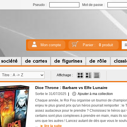
Pseudo :
Mot de passe :
Mon compte
Panier :
0
produit
 société
de cartes
de figurines
de rôle
class
Affichage :
Dice Throne : Barbare vs Elfe Lunaire
Sortie le 31/07/2025
|
Ajouter à ma collection
Chaque année, le Roi Fou organise un tournoi de champi
enjeu le plus grand prix qu'un héros pourrait remporter : le
assez audacieux pour le prendre ? Choisissez le héros qui vo
certains sont plus complexes à prendre en main, mais ils son
uns que les autres ! Lancez autant de dés que vous le souhai
...
lire la suite