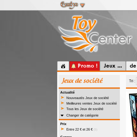
Promo !
Jeux ...
de
Jeux de société
Tri :
Actualité
Nouveautés Jeux de société
Meilleures ventes Jeux de société
Tous les Jeux de société
Changer de catégorie
Prix
Entre 22 € et 26 €
(5)