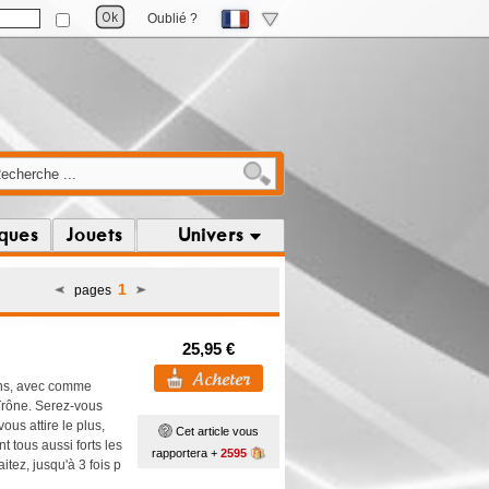
Oublié ?
iques
Jouets
Univers
1
pages
25,95 €
ons, avec comme
 Trône. Serez-vous
us attire le plus,
Cet article vous
t tous aussi forts les
rapportera +
2595
tez, jusqu'à 3 fois p